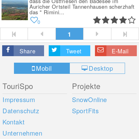
dass die Ostfriesen den Badesee im
Auricher Ortsteil Tannenhausen scherzhaft
das " Rimini...
0
1
Share
Tweet
E-Mail
Mobil
Desktop
TouriSpo
Projekte
Impressum
SnowOnline
Datenschutz
SportFits
Kontakt
Unternehmen