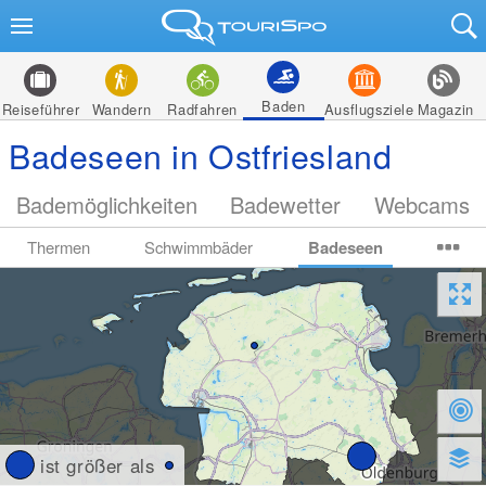
Baden
Reiseführer
Wandern
Radfahren
Ausflugsziele
Magazin
Badeseen in Ostfriesland
Bademöglichkeiten
Badewetter
Webcams
Thermen
Schwimmbäder
Badeseen
ist größer als