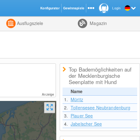
Konfigurator
Gewinnspiele
Login
ht
Kombiniert
Ausflugsziele
Magazin
Top Bademöglichkeiten auf
der Mecklenburgische
Seenplatte mit Hund
Name
Anzeige
1.
Müritz
2.
Tollensesee Neubrandenburg
3.
Plauer See
4.
Jabelscher See