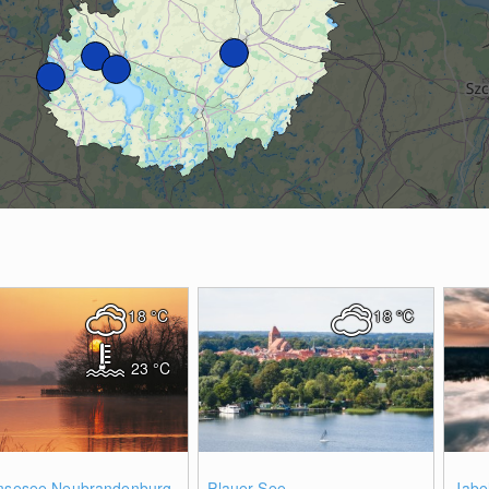
18
°C
18
°C
23
°C
1
0
ensesee Neubrandenburg
Plauer See
Jabe