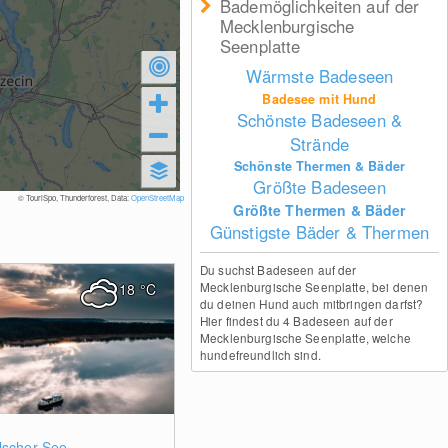
Bademöglichkeiten auf der
Mecklenburgische
Seenplatte
Wärmste Badeseen
Badesee mit Hund
Schönste Badeseen &
Strände
Schönste Thermen & Bäder
Größte Badeseen
© TouriSpo, Thunderforest, Data:
OpenStreetMap
Größte Thermen & Bäder
Günstigste Bäder & Thermen
Du suchst Badeseen auf der
Mecklenburgische Seenplatte, bei denen
18
°C
du deinen Hund auch mitbringen darfst?
Hier findest du 4 Badeseen auf der
Mecklenburgische Seenplatte, welche
hundefreundlich sind.
0
lscher See