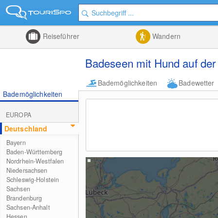
Reiseführer
Wandern
Badeseen mit Hund auf der
Bademöglichkeiten
Badewetter
Bademöglichkeiten
EUROPA
Deutschland
Bayern
Baden-Württemberg
Nordrhein-Westfalen
Niedersachsen
Schleswig-Holstein
Sachsen
Brandenburg
Sachsen-Anhalt
Hessen