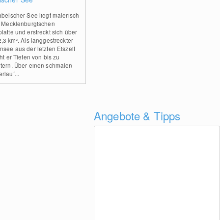
abelscher See liegt malerisch
r Mecklenburgischen
latte und erstreckt sich über
2,3 km². Als langgestreckter
nsee aus der letzten Eiszeit
ht er Tiefen von bis zu
tern. Über einen schmalen
rlauf...
Angebote & Tipps