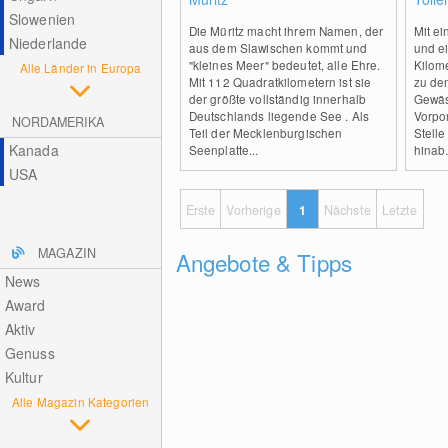
Slowenien
Die Müritz macht ihrem Namen, der
Mit e
Niederlande
aus dem Slawischen kommt und
und ei
"kleines Meer" bedeutet, alle Ehre.
Kilom
Alle Länder in Europa
Mit 112 Quadratkilometern ist sie
zu de
der größte vollständig innerhalb
Gewäs
Deutschlands liegende See . Als
Vorpo
NORDAMERIKA
Teil der Mecklenburgischen
Stelle
Kanada
Seenplatte...
hinab.
USA
Erste
Vorherige
1
Nächste
Letzte
MAGAZIN
Angebote & Tipps
News
Award
Aktiv
Genuss
Kultur
Alle Magazin Kategorien