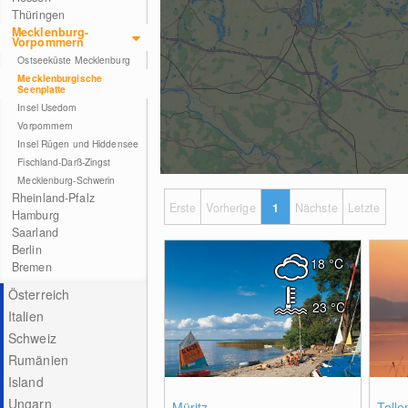
Thüringen
Mecklenburg-
Vorpommern
Ostseeküste Mecklenburg
Mecklenburgische
Seenplatte
Insel Usedom
Vorpommern
Insel Rügen und Hiddensee
Fischland-Darß-Zingst
Mecklenburg-Schwerin
Rheinland-Pfalz
Erste
Vorherige
1
Nächste
Letzte
Hamburg
Saarland
Berlin
18
°C
Bremen
Österreich
23
°C
Italien
Schweiz
Rumänien
Island
0
Ungarn
Müritz
Toll