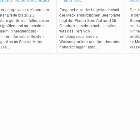
iner Länge von 10 Kilometern
Eingebettet in die Hügellandschaft
Der J
ner Breite bis zu 2,5
der Mecklenburgischen Seenplatte
in de
etern gehört der Tollensesee
liegt der Plauer See. Auf rund 39
Seenp
n größten und saubersten
Quadratkilometern bietet er alles,
rund 
sern in Mecklenburg-
was das Herz von
Rinne
mmern. An seiner tiefsten
Erholungssuchenden,
erreic
 geht es im See 33 Meter
Wassersportlern und Naturfreunden
15 Me
 Die...
höherschlagen lässt....
Wasse