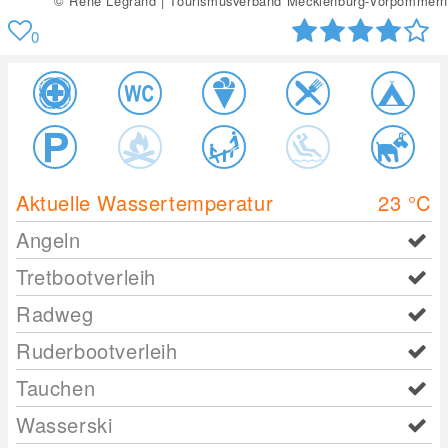
n
© Kuhnle Tours | Tourismusverband Mecklenburg-Vorpommer
0
Aktuelle Wassertemperatur
23
°C
Angeln
Tretbootverleih
Radweg
Ruderbootverleih
Tauchen
Wasserski