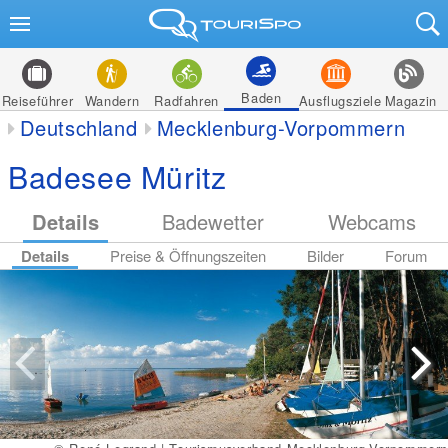
Baden
Reiseführer
Wandern
Radfahren
Ausflugsziele
Magazin
Deutschland
Mecklenburg-Vorpommern
Badesee Müritz
Details
Badewetter
Webcams
Details
Preise & Öffnungszeiten
Bilder
Forum