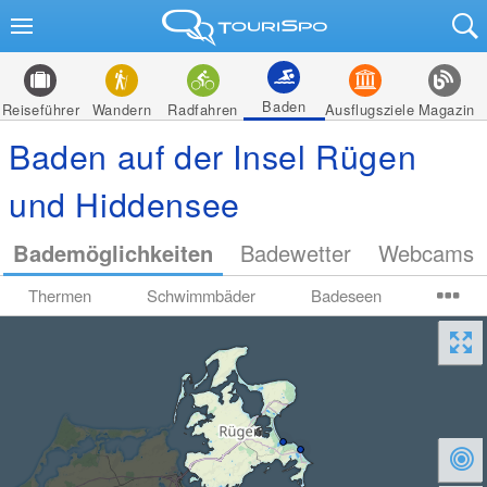
Baden
Reiseführer
Wandern
Radfahren
Ausflugsziele
Magazin
Baden auf der Insel Rügen
und Hiddensee
Bademöglichkeiten
Badewetter
Webcams
Thermen
Schwimmbäder
Badeseen