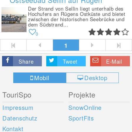
Der Strand von Sellin liegt unterhalb des
Hochufers an Rügens Ostküste und bietet
zwischen der historischen Seebrücke und
dem Südstrand...
0
1
Share
Tweet
E-Mail
Mobil
Desktop
TouriSpo
Projekte
Impressum
SnowOnline
Datenschutz
SportFits
Kontakt