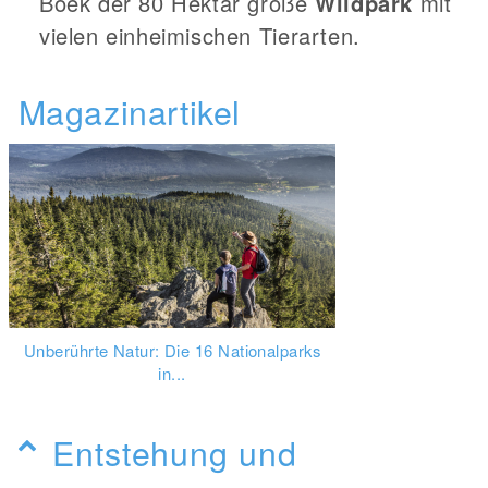
Boek der 80 Hektar große
Wildpark
mit
vielen einheimischen Tierarten.
Magazinartikel
Unberührte Natur: Die 16 Nationalparks
in...
Entstehung und