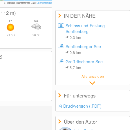
© TouriSpo, Thunderforest, Data:
OpenStreetMap
(112
m
)
IN DER NÄHE
Fr.
Sa.
Schloss und Festung
Senftenberg
21
°C
26
°C
0,3
km
Senftenberger See
0,8
km
S
Großräschener See
5,7
km
Alle anzeigen
Für unterwegs
Druckversion (.PDF)
Über den Autor