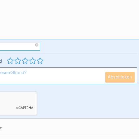
d
Abschicken