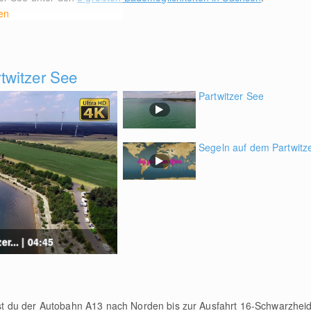
en
twitzer See
Partwitzer See
Segeln auf dem Partwitz
r... | 04:45
 du der Autobahn A13 nach Norden bis zur Ausfahrt 16-Schwarzheide