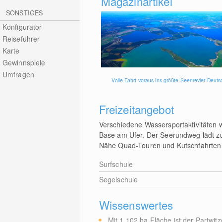
Magazinartikel
SONSTIGES
Konfigurator
Reiseführer
Karte
Gewinnspiele
Umfragen
Volle Fahrt voraus ins größte Seenrevier Deut
Freizeitangebot
Verschiedene Wassersportaktivitäten w
Base am Ufer. Der Seerundweg lädt z
Nähe Quad-Touren und Kutschfahrten
Surfschule
Segelschule
Wissenswertes
Mit 1,102
ha
Fläche ist der Partwit