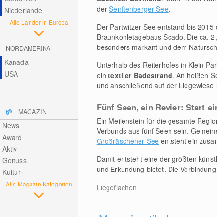
der
Senftenberger See
.
Niederlande
Alle Länder in Europa
Der Partwitzer See entstand bis 2015
Braunkohletagebaus Scado. Die ca. 2,
besonders markant und dem Naturschu
NORDAMERIKA
Kanada
Unterhalb des Reiterhofes in Klein Par
USA
ein
textiler Badestrand
. An heißen S
und anschließend auf der Liegewiese 
Fünf Seen, ein Revier: Start 
MAGAZIN
Ein Meilenstein für die gesamte Region
News
Verbunds aus fünf Seen sein. Gemei
Award
Großräschener See
entsteht ein zus
Aktiv
Damit entsteht eine der größten künst
Genuss
und Erkundung bietet. Die Verbindung
Kultur
Alle Magazin Kategorien
Liegeflächen