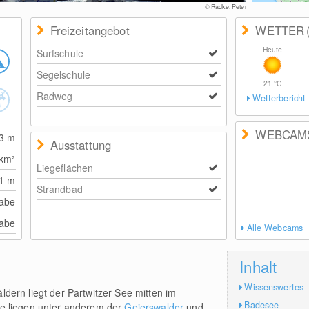
© Radke, Peter
Freizeitangebot
WETTER
Heute
Surfschule
Segelschule
21
°C
Radweg
Wetterbericht
WEBCAM
93
m
Ausstattung
km²
Liegeflächen
41
m
Strandbad
abe
abe
Alle Webcams
Inhalt
Wissenswertes
dern liegt der Partwitzer See mitten im
Badesee
he liegen unter anderem der
Geierswalder
und