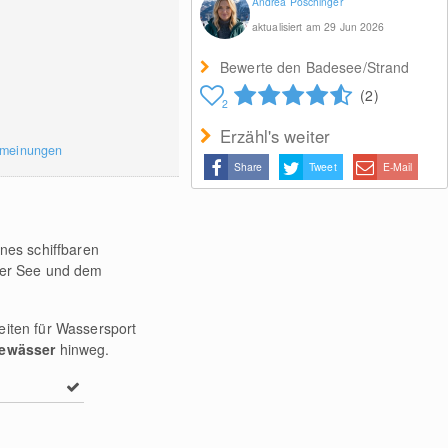
Andrea Poschinger
aktualisiert am 29 Jun 2026
Bewerte den Badesee/Strand
(2)
2
Erzähl's weiter
rmeinungen
Share
Tweet
E-Mail
ines schiffbaren
der See und dem
eiten für Wassersport
ewässer
hinweg.