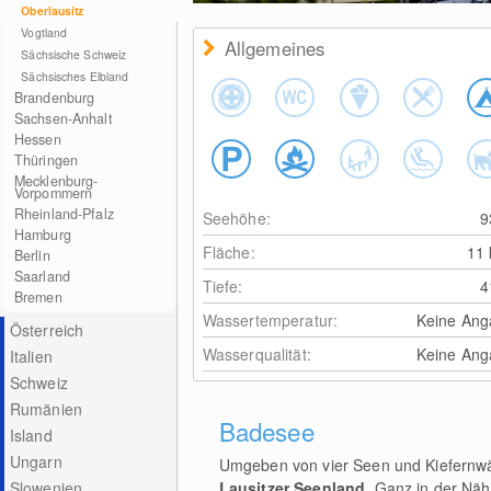
Oberlausitz
Vogtland
Allgemeines
Sächsische Schweiz
Sächsisches Elbland
Brandenburg
Sachsen-Anhalt
Hessen
Thüringen
Mecklenburg-
Vorpommern
Rheinland-Pfalz
Seehöhe:
Hamburg
Fläche:
11
Berlin
Saarland
Tiefe:
Bremen
Wassertemperatur:
Keine Ang
Österreich
Wasserqualität:
Keine Ang
Italien
Schweiz
Rumänien
Badesee
Island
Ungarn
Umgeben von vier Seen und Kiefernwäl
Slowenien
Lausitzer Seenland
. Ganz in der Nä