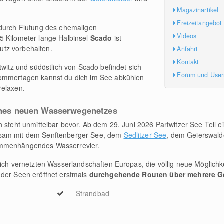
Magazinartikel
Freizeitangebot
 durch Flutung des ehemaligen
Videos
5 Kilometer lange Halbinsel
Scado
ist
tz vorbehalten.
Anfahrt
Kontakt
twitz und südöstlich von Scado befindet sich
Forum und Use
ommertagen kannst du dich im See abkühlen
relaxen.
eines neuen Wasserwegenetzes
 steht unmittelbar bevor. Ab dem 29. Juni 2026 Partwitzer See Teil e
nsam mit dem Senftenberger See, dem
Sedlitzer See
, dem Geierswal
ammenhängendes Wasserrevier.
lich vernetzten Wasserlandschaften Europas, die völlig neue Möglichk
 der Seen eröffnet erstmals
durchgehende Routen über mehrere G
Strandbad