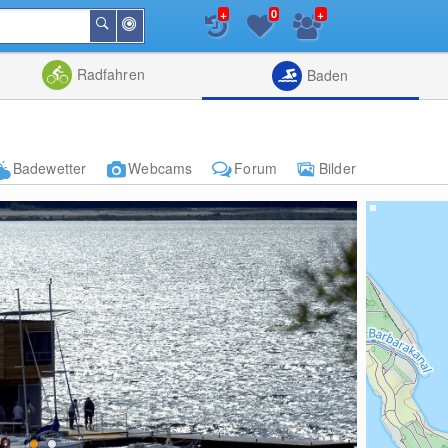
+
+
0
In
Suchen
der
Nähe
Listenansicht
Kartenansic
Radfahren
Baden
Badewetter
Webcams
Forum
Bilder