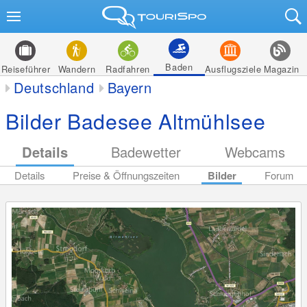
Baden
Reiseführer
Wandern
Radfahren
Ausflugsziele
Magazin
Deutschland
Bayern
Bilder Badesee Altmühlsee
Details
Badewetter
Webcams
Details
Preise & Öffnungszeiten
Bilder
Forum