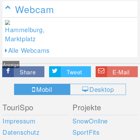
Webcam
Alle Webcams
Anzeige
Share
Tweet
E-Mail
Mobil
Desktop
TouriSpo
Projekte
Impressum
SnowOnline
Datenschutz
SportFits