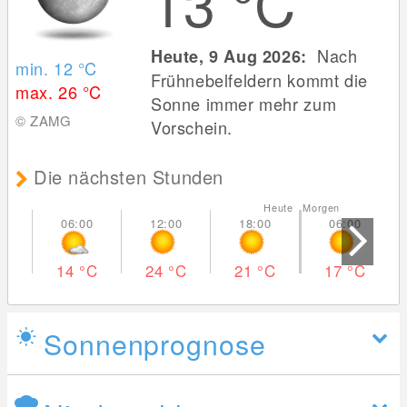
13
°C
Nach
Heute, 9 Aug 2026:
min. 12
°C
Frühnebelfeldern kommt die
max. 26
°C
Sonne immer mehr zum
© ZAMG
Vorschein.
Die nächsten Stunden
Heute Morgen
14
°C
24
°C
21
°C
17
°C
Sonnenprognose