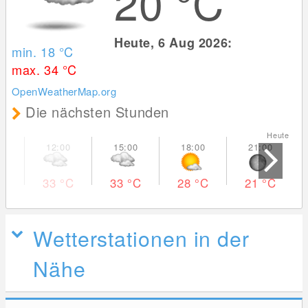
20
°C
Heute, 6 Aug 2026:
min. 18
°C
max. 34
°C
OpenWeatherMap.org
Die nächsten Stunden
Heute Mo
33
°C
33
°C
28
°C
21
°C
Wetterstationen in der
Nähe