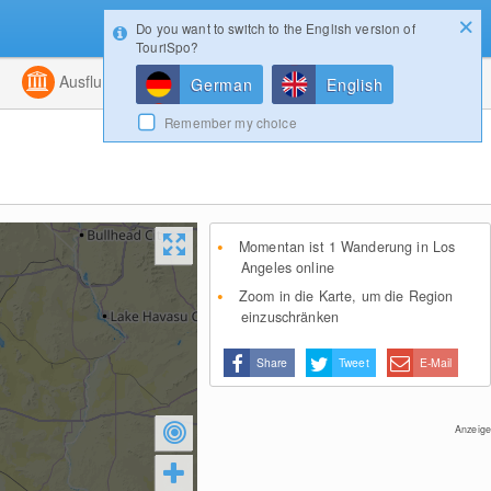
Do you want to switch to the English version of
Konfigurator
Gewinnspiele
Login
TouriSpo?
ht
Kombiniert
Ausflugsziele
Magazin
German
English
Remember my choice
Momentan ist 1 Wanderung in Los
Angeles online
Zoom in die Karte, um die Region
einzuschränken
Share
Tweet
E-Mail
Anzeige