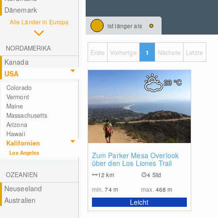
Dänemark
Alle Länder in Europa
ist länger als
NORDAMERIKA
Erste
Vorherige
1
Nächste
Letzte
Kanada
USA
23
°C
Colorado
Vermont
Maine
Massachusetts
Arizona
Hawaii
Kalifornien
Los Angeles
0
Zum Parker Mesa Overlook
über den Los Liones Trail
OZEANIEN
12
km
4 Std
Neuseeland
min.
74
m
max.
468
m
Australien
Leicht