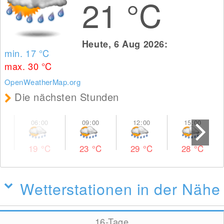
21
°C
Heute, 6 Aug 2026:
min. 17
°C
max. 30
°C
OpenWeatherMap.org
Die nächsten Stunden
19
°C
23
°C
29
°C
28
°C
Wetterstationen in der Nähe
16-Tage