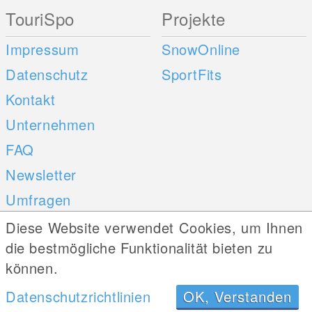
TouriSpo
Projekte
Impressum
SnowOnline
Datenschutz
SportFits
Kontakt
Unternehmen
FAQ
Newsletter
Umfragen
Diese Website verwendet Cookies, um Ihnen
Mobile Apps
Social Web
die bestmögliche Funktionalität bieten zu
können.
iOS
Datenschutzrichtlinien
OK, Verstanden
Android