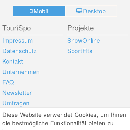
Mobil
Desktop
TouriSpo
Projekte
Impressum
SnowOnline
Datenschutz
SportFits
Kontakt
Unternehmen
FAQ
Newsletter
Umfragen
Diese Website verwendet Cookies, um Ihnen
Mobile Apps
Social Web
die bestmögliche Funktionalität bieten zu