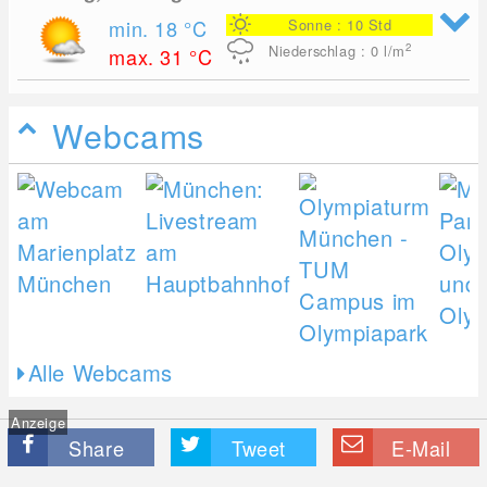
min. 18
°C
Sonne : 10 Std
2
Niederschlag : 0
l/m
max. 31
°C
Webcams
Alle Webcams
Anzeige
Share
Tweet
E-Mail