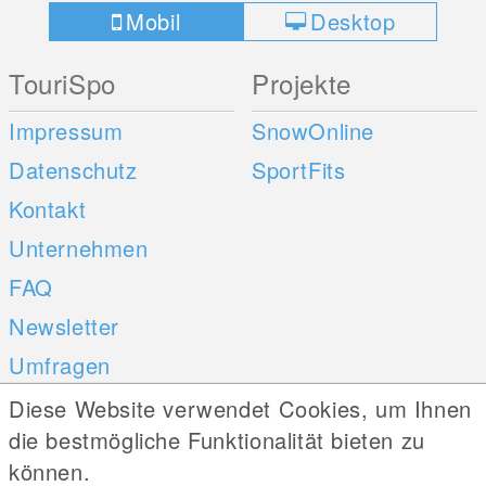
Mobil
Desktop
TouriSpo
Projekte
Impressum
SnowOnline
Datenschutz
SportFits
Kontakt
Unternehmen
FAQ
Newsletter
Umfragen
Diese Website verwendet Cookies, um Ihnen
Mobile Apps
Social Web
die bestmögliche Funktionalität bieten zu
können.
iOS