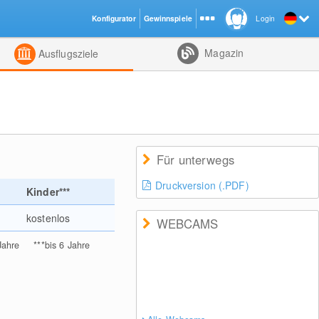
Konfigurator
Gewinnspiele
Login
ht
Kombiniert
Magazin
Ausflugsziele
Für unterwegs
Druckversion (.PDF)
Kinder***
kostenlos
WEBCAMS
Jahre
***
bis 6 Jahre