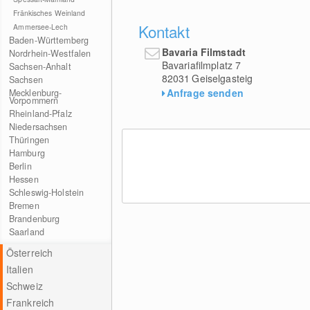
Fränkisches Weinland
Kontakt
Ammersee-Lech
Baden-Württemberg
Bavaria Filmstadt
Nordrhein-Westfalen
Bavariafilmplatz 7
Sachsen-Anhalt
82031
Geiselgasteig
Sachsen
Anfrage senden
Mecklenburg-
Vorpommern
Rheinland-Pfalz
Niedersachsen
Thüringen
Hamburg
Berlin
Hessen
Schleswig-Holstein
Bremen
Brandenburg
Saarland
Österreich
Italien
Schweiz
Frankreich