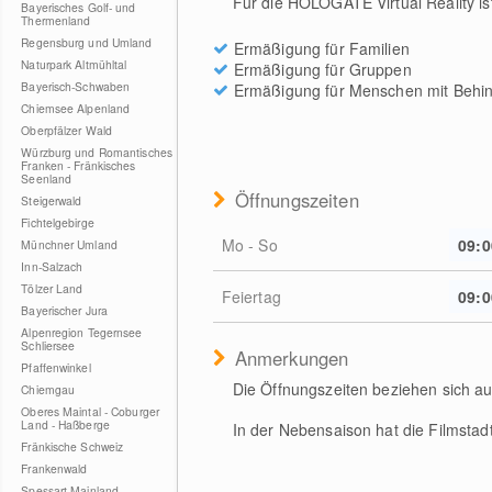
Für die HOLOGATE Virtual Reality is
Bayerisches Golf- und
Thermenland
Regensburg und Umland
Ermäßigung für Familien
Naturpark Altmühltal
Ermäßigung für Gruppen
Bayerisch-Schwaben
Ermäßigung für Menschen mit Behi
Chiemsee Alpenland
Oberpfälzer Wald
Würzburg und Romantisches
Franken - Fränkisches
Seenland
Öffnungszeiten
Steigerwald
Fichtelgebirge
Mo - So
09:0
Münchner Umland
Inn-Salzach
Tölzer Land
Feiertag
09:0
Bayerischer Jura
Alpenregion Tegernsee
Schliersee
Anmerkungen
Pfaffenwinkel
Die Öffnungszeiten beziehen sich au
Chiemgau
Oberes Maintal - Coburger
Land - Haßberge
In der Nebensaison hat die Filmstadt
Fränkische Schweiz
Frankenwald
Spessart-Mainland