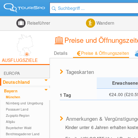
Reiseführer
Wandern
Preise und Öffnungszeit
Details
Preise & Öffnungszeiten
AUSFLUGSZIELE
Tageskarten
EUROPA
Deutschland
Erwachsen
Bayern
€24.00 (£20.5
1 Tag
München
Nürnberg und Umgebung
Passauer Land
Zugspitz-Region
Anmerkungen & Vergünstigung
Allgäu
Kinder unter 6 Jahren erhalten kosten
Bayerischer Wald
Berchtesgadener Land