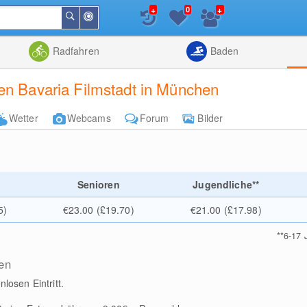
+
+
0
In
Suchen
der
Nähe
Listenansicht
Kartenansic
Radfahren
Baden
en Bavaria Filmstadt in München
Wetter
Webcams
Forum
Bilder
e
Senioren
Jugendliche**
5)
€23.00 (£19.70)
€21.00 (£17.98)
**
6-17 
en
losen Eintritt.