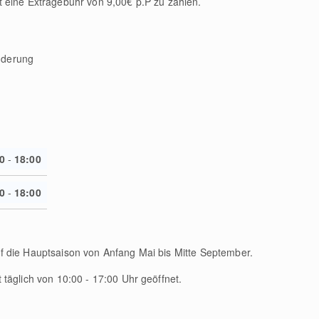
t eine Extragebühr von 9,00€ p.P zu zahlen.
nderung
0
-
18:00
0
-
18:00
f die Hauptsaison von Anfang Mai bis Mitte September.
 täglich von 10:00 - 17:00 Uhr geöffnet.