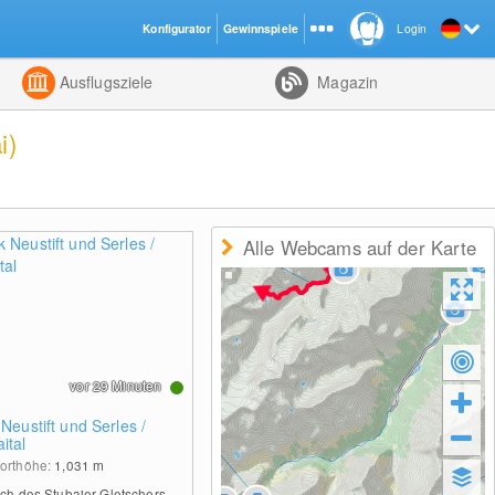
Konfigurator
Gewinnspiele
Login
ht
Kombiniert
Ausflugsziele
Magazin
i)
Alle Webcams auf der Karte
vor 29 Minuten
 Neustift und Serles /
ital
orthöhe:
1,031
m
ich des Stubaier Gletschers