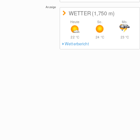
Anzeige
WETTER
(1,750
m
)
Heute
So.
Mo.
22
°C
24
°C
23
°C
Wetterbericht