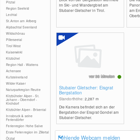
Pitztal
im Ski- und Wandergbiet am
Panor
Region Seefeld
Stubaier Gletscher in Tirol.
am En
Lechtal
Oberb
St.Anton am Arlberg
Alpbachtal Seenland
Wildschönau
Pillerseetal
Tirol West
Kaiserwinkl
Kitzbühel
Region Hall - Wattens
Achensee
vor 36 Minuten
Kufsteinerland
Wilder Kaiser
Stubaier Gletscher: Eisgrat
Naturparkregion Reutte
Bergstation
Kitzbüheler Alpen - St.
Standorthöhe:
2,287
m
Johann - Oberndorf -
Kirchdorf
Die Kamera befindet sich an der
Kitzbühler Alpen - Brixental
Bergstation der Eisgrat Gondel am
Innsbruck & seine
Stubaier Gletscher.
Feriendörfer
Ferienregion Hohe Salve
Erste Ferienregion im Zillertal
Fehlende Webcam melden
Ötztal