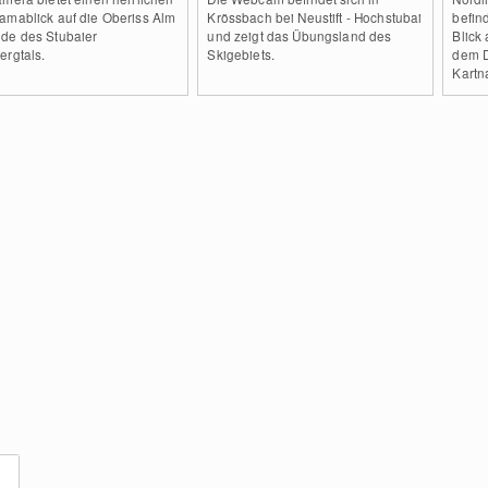
amablick auf die Oberiss Alm
Krössbach bei Neustift - Hochstubai
befin
de des Stubaier
und zeigt das Übungsland des
Blick 
ergtals.
Skigebiets.
dem D
Kartna