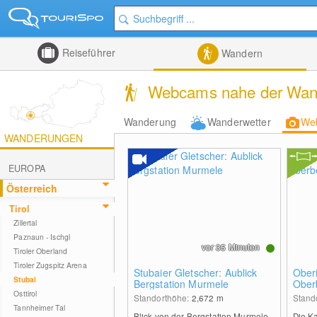
Reiseführer
Wandern
Webcams nahe der Wand
Wanderung
Wanderwetter
We
WANDERUNGEN
EUROPA
Österreich
Tirol
Zillertal
Paznaun - Ischgl
vor 35 Minuten
Tiroler Oberland
Tiroler Zugspitz Arena
Stubaier Gletscher: Aublick
Oberi
Stubai
Bergstation Murmele
Ober
Osttirol
Standorthöhe:
2,672
m
Stand
Tannheimer Tal
Blick von der Bergstation Murmele
Die Ka