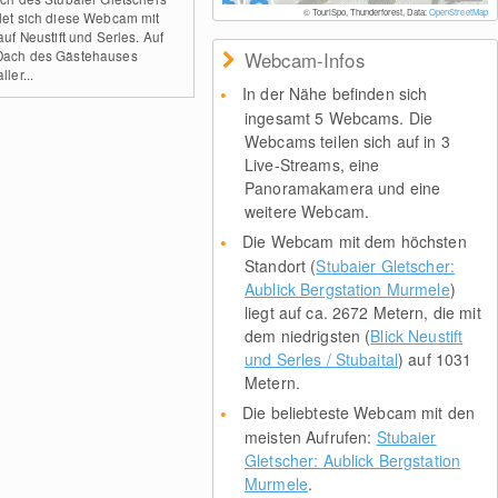
© TouriSpo, Thunderforest, Data:
OpenStreetMap
det sich diese Webcam mit
auf Neustift und Serles. Auf
ach des Gästehauses
Webcam-Infos
ller...
In der Nähe befinden sich
ingesamt 5 Webcams. Die
Webcams teilen sich auf in 3
Live-Streams, eine
Panoramakamera und eine
weitere Webcam.
Die Webcam mit dem höchsten
Standort (
Stubaier Gletscher:
Aublick Bergstation Murmele
)
liegt auf ca. 2672 Metern, die mit
dem niedrigsten (
Blick Neustift
und Serles / Stubaital
) auf 1031
Metern.
Die beliebteste Webcam mit den
meisten Aufrufen:
Stubaier
Gletscher: Aublick Bergstation
Murmele
.