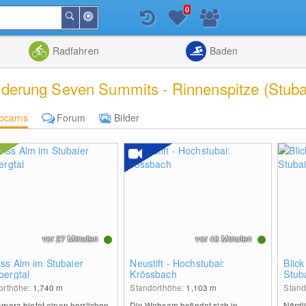
0
In
Suchen
der
Nähe
Listenansicht
Kartenansic
Radfahren
Baden
erung Seven Summits - Rinnenspitze (Stuba
bcams
Forum
Bilder
vor 27 Minuten
vor 48 Minuten
ss Alm im Stubaier
Neustift - Hochstubai:
Blick
bergtal
Krössbach
Stuba
orthöhe:
1,740
m
Standorthöhe:
1,103
m
Stand
mera bietet einen herrlichen
Die Webcam befindet sich in
Nördl