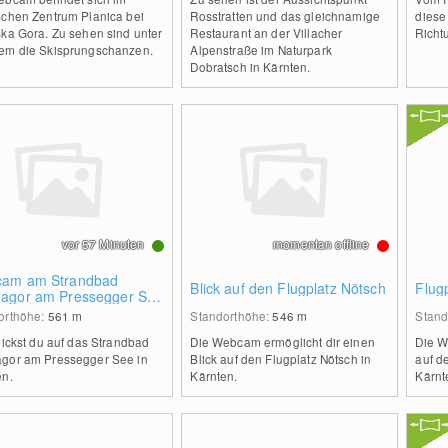
schen Zentrum Planica bei
Rosstratten und das gleichnamige
diese
ska Gora. Zu sehen sind unter
Restaurant an der Villacher
Richt
em die Skisprungschanzen.
Alpenstraße im Naturpark
Dobratsch in Kärnten.
vor 57 Minuten
momentan offline
am am Strandbad
Blick auf den Flugplatz Nötsch
Flug
agor am Pressegger See
rnten - Österreich.
orthöhe:
561
m
Standorthöhe:
546
m
Stand
lickst du auf das Strandbad
Die Webcam ermöglicht dir einen
Die W
gor am Pressegger See in
Blick auf den Flugplatz Nötsch in
auf d
en.
Kärnten.
Kärnt