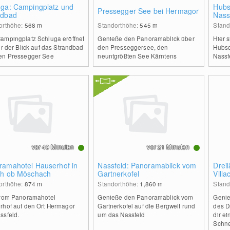
uga: Campingplatz und
Hubs
Pressegger See bei Hermagor
ndbad
Nass
orthöhe:
568
m
Standorthöhe:
545
m
Stand
ampingplatz Schluga eröffnet
Genieße den Panoramablick über
Hier 
ir der Blick auf das Strandbad
den Presseggersee, den
Hubsc
en Pressegger See
neuntgrößten See Kärntens
Nassf
vor 49 Minuten
vor 21 Minuten
ramahotel Hauserhof in
Nassfeld: Panoramablick vom
Drei
th ob Möschach
Gartnerkofel
Villa
orthöhe:
874
m
Standorthöhe:
1,860
m
Stand
 vom Panoramahotel
Genieße den Panoramablick vom
Genie
rhof auf den Ort Hermagor
Gartnerkofel auf die Bergwelt rund
des D
ssfeld.
um das Nassfeld
dir e
Schn