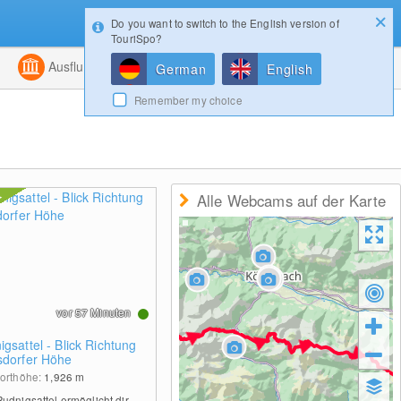
Do you want to switch to the English version of
Konfigurator
Gewinnspiele
Login
TouriSpo?
ht
Kombiniert
Ausflugsziele
Magazin
German
English
Remember my choice
Alle Webcams auf der Karte
vor 57 Minuten
gsattel - Blick Richtung
sdorfer Höhe
orthöhe:
1,926
m
udnigsattel ermöglicht dir