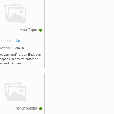
vor 3 Tagen
kenpass - Kärnten
orthöhe:
1,604
m
ebcam eröffnet den Blick zum
enpass im österreichischen
sland Kärnten.
vor 49 Minuten