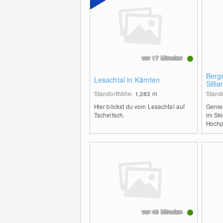
vor 17 Minuten
Berg
Lesachtal in Kärnten
Sillia
Standorthöhe:
1,283
m
Stand
Hier blickst du vom Lesachtal auf
Genie
Tscheltsch.
im Ski
Hochpu
vor 46 Minuten