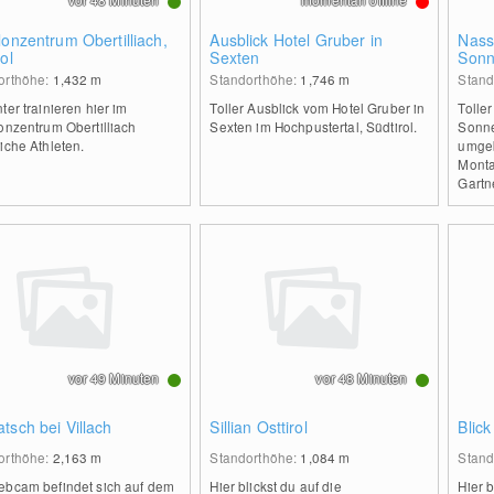
lonzentrum Obertilliach,
Ausblick Hotel Gruber in
Nass
rol
Sexten
Sonn
orthöhe:
1,432
m
Standorthöhe:
1,746
m
Stand
ter trainieren hier im
Toller Ausblick vom Hotel Gruber in
Tolle
onzentrum Obertilliach
Sexten im Hochpustertal, Südtirol.
Sonne
iche Athleten.
umgeb
Monta
Gartn
vor 49 Minuten
vor 48 Minuten
tsch bei Villach
Sillian Osttirol
Blick
orthöhe:
2,163
m
Standorthöhe:
1,084
m
Stand
ebcam befindet sich auf dem
Hier blickst du auf die
Hier b