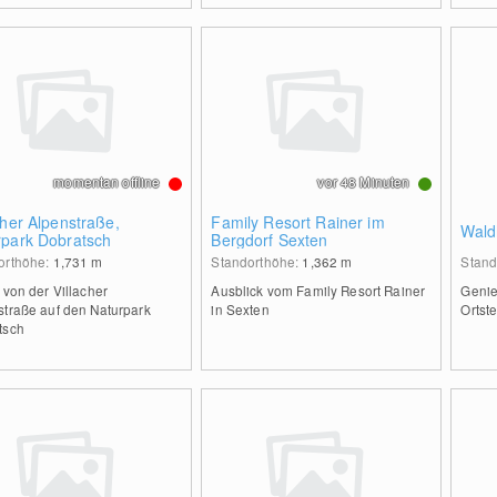
momentan offline
vor 48 Minuten
cher Alpenstraße,
Family Resort Rainer im
Wald
rpark Dobratsch
Bergdorf Sexten
orthöhe:
1,731
m
Standorthöhe:
1,362
m
Stand
 von der Villacher
Ausblick vom Family Resort Rainer
Genie
straße auf den Naturpark
in Sexten
Ortst
tsch