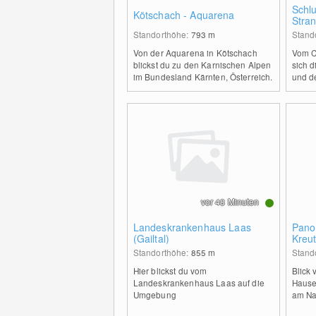
Schl
Kötschach - Aquarena
Stra
Standorthöhe:
793
m
Stand
Von der Aquarena in Kötschach
Vom C
blickst du zu den Karnischen Alpen
sich d
im Bundesland Kärnten, Österreich.
und d
vor 48 Minuten
Landeskrankenhaus Laas
Pano
(Gailtal)
Kreu
Standorthöhe:
855
m
Stand
Hier blickst du vom
Blick
Landeskrankenhaus Laas auf die
Hause
Umgebung
am Na