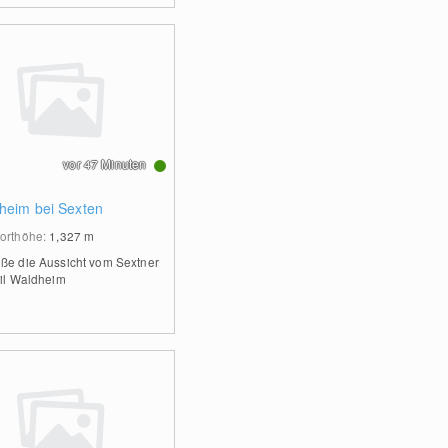
vor 47 Minuten
heim bei Sexten
orthöhe:
1,327
m
ße die Aussicht vom Sextner
eil Waldheim