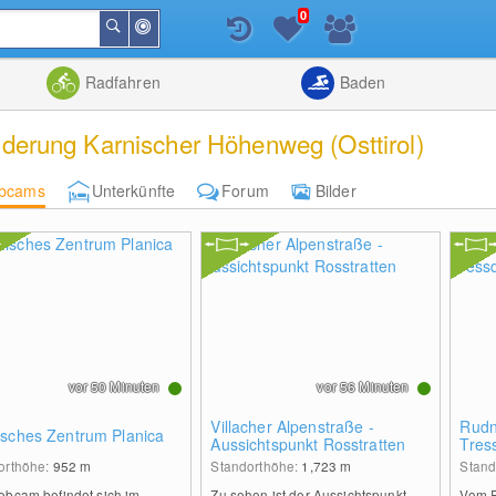
0
In
Suchen
der
Nähe
Listenansicht
Kartenansic
Radfahren
Baden
erung Karnischer Höhenweg (Osttirol)
bcams
Unterkünfte
Forum
Bilder
vor 50 Minuten
vor 56 Minuten
Villacher Alpenstraße -
Rudni
isches Zentrum Planica
Aussichtspunkt Rosstratten
Tres
orthöhe:
952
m
Standorthöhe:
1,723
m
Stand
ebcam befindet sich im
Zu sehen ist der Aussichtspunkt
Vom R