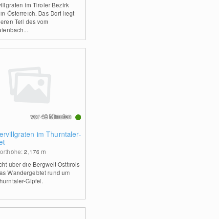
illgraten im Tiroler Bezirk
in Österreich. Das Dorf liegt
neren Teil des vom
atenbach...
vor 48 Minuten
rvillgraten im Thurntaler-
et
orthöhe:
2,176
m
cht über die Bergwelt Osttirols
as Wandergebiet rund um
hurntaler-Gipfel.