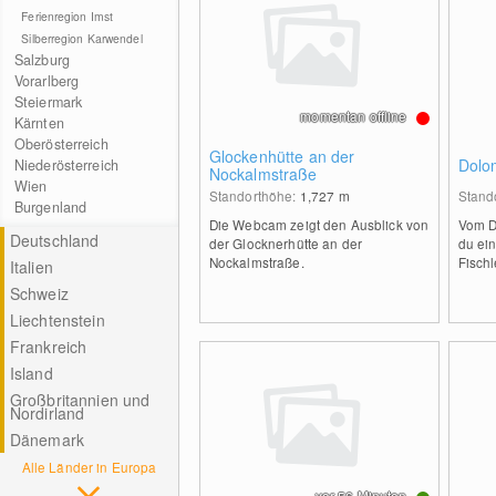
Ferienregion Imst
Silberregion Karwendel
Salzburg
Vorarlberg
Steiermark
momentan offline
Kärnten
Oberösterreich
Glockenhütte an der
Dolom
Niederösterreich
Nockalmstraße
Wien
Standorthöhe:
1,727
m
Stand
Burgenland
Die Webcam zeigt den Ausblick von
Vom D
Deutschland
der Glocknerhütte an der
du ein
Nockalmstraße.
Fischl
Italien
Schweiz
Liechtenstein
Frankreich
Island
Großbritannien und
Nordirland
Dänemark
Alle Länder in Europa
vor 56 Minuten