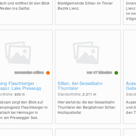
sch und eröffnet dir den Blick
Marktgemeinde Sillian im Tiroler
Innerv
esten ins Gailtal.
Bezirk Lienz.
Lienz 
im in
Villgr
momentan offline
vor 47 Minuten
ing Flaschberger -
Sillian, 6er-Sesselbahn
Ausse
agor, Lake Pressegg
Thurntaler
Gebi
orthöhe:
605
m
Standorthöhe:
2,371
m
Stand
ebcam zeigt den Blick auf
Hier siehst du die 6er-Sesselbahn
Aussi
ampingplatz Flaschberger in
Thurntaler der Bergbahnen Sillian
und d
ellach bei Hermagor in
Hochpustertal
den T
en am Pressegger See.