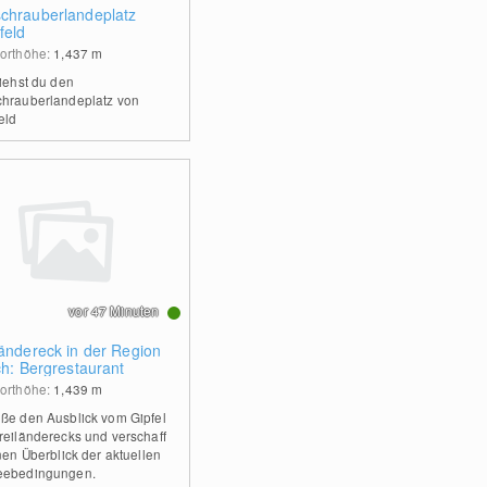
chrauberlandeplatz
feld
orthöhe:
1,437
m
siehst du den
hrauberlandeplatz von
eld
vor 47 Minuten
ländereck in der Region
ch: Bergrestaurant
orthöhe:
1,439
m
ße den Ausblick vom Gipfel
reiländerecks und verschaff
inen Überblick der aktuellen
eebedingungen.