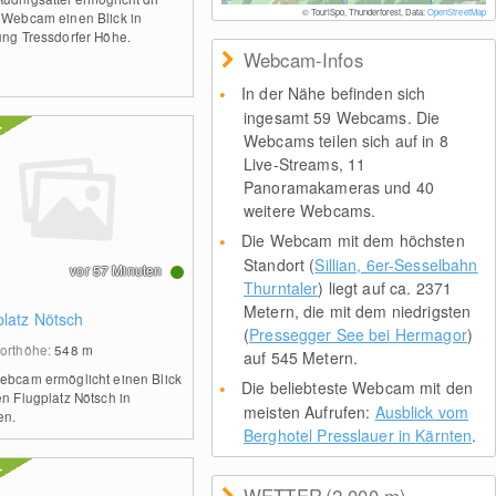
© TouriSpo, Thunderforest, Data:
OpenStreetMap
 Webcam einen Blick in
ung Tressdorfer Höhe.
Webcam-Infos
In der Nähe befinden sich
ingesamt 59 Webcams. Die
Webcams teilen sich auf in 8
Live-Streams, 11
Panoramakameras und 40
weitere Webcams.
Die Webcam mit dem höchsten
Standort (
Sillian, 6er-Sesselbahn
vor 57 Minuten
Thurntaler
) liegt auf ca. 2371
Metern, die mit dem niedrigsten
platz Nötsch
(
Pressegger See bei Hermagor
)
orthöhe:
548
m
auf 545 Metern.
ebcam ermöglicht einen Blick
Die beliebteste Webcam mit den
en Flugplatz Nötsch in
meisten Aufrufen:
Ausblick vom
en.
Berghotel Presslauer in Kärnten
.