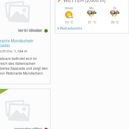
WETTER
(2,000
m
)
Heute
Mo.
Di.
20
°C
21
°C
20
°C
Wetterbericht
vor 51 Minuten
orante Mondschein
pada)
orthöhe:
1,194
m
ebcam befindet sich im
reich des italienischen
bietes Sappada und zeigt den
 von Ristorante Mondschein
momentan offline