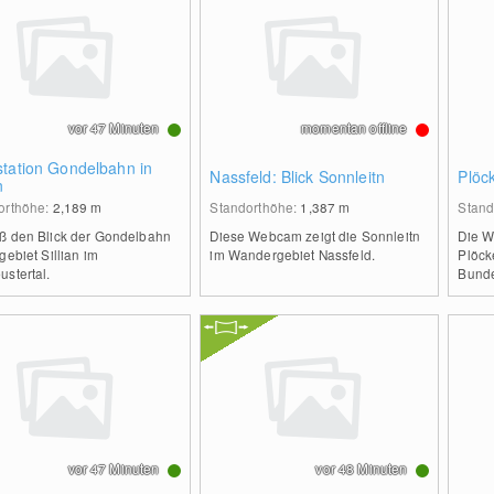
vor 47 Minuten
momentan offline
station Gondelbahn in
Nassfeld: Blick Sonnleitn
Plöc
n
orthöhe:
2,189
m
Standorthöhe:
1,387
m
Stand
ß den Blick der Gondelbahn
Diese Webcam zeigt die Sonnleitn
Die W
gebiet Sillian im
im Wandergebiet Nassfeld.
Plöck
stertal.
Bunde
vor 47 Minuten
vor 48 Minuten