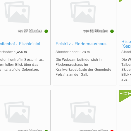
vor 57 Minuten
vor 52 Minuten
Rist
itenhof - Fischleintal
Feistritz - Fledermaushaus
(Sap
orthöhe:
1,456
m
Standorthöhe:
573
m
Stand
olomitenhof in Sexten hast
Die Webcam befindet sich im
Die W
en tollen Blick über das
Fledermaushaus im
Talbe
eintal auf die Dolomiten.
Kraftwerksgebäude der Gemeinde
Skige
Feistritz an der Gail.
Blick
aus.
vor 48 Minuten
momentan offline