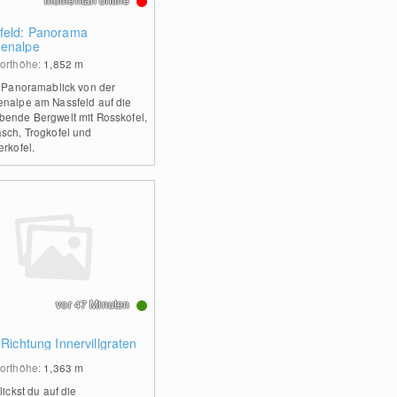
feld: Panorama
enalpe
orthöhe:
1,852
m
r Panoramablick von der
nalpe am Nassfeld auf die
ende Bergwelt mit Rosskofel,
sch, Trogkofel und
erkofel.
vor 47 Minuten
 Richtung Innervillgraten
orthöhe:
1,363
m
lickst du auf die