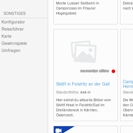
Monte Lussari Seilbahn in
Dobrat
Camporosso im Friauler
nach W
Hügelgebiet.
SONSTIGES
Konfigurator
Reiseführer
Karte
Gewinnspiele
Umfragen
momentan offline
Camp
Skilift in Feistritz an der Gail
Herm
Standorthöhe:
646
m
Stand
Hier siehst du aktuelle Bilder vom
Die W
Skilift Hrast in Feistritz/Gail im
den C
Dreiländereck in Kärnten,
Oberv
Österreich.
Kärnt