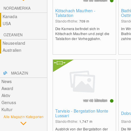
NORDAMERIKA
Kötschach Mauthen -
Biath
Talstation
Ostti
Kanada
Standorthöhe:
709
m
Stand
USA
Die Kamera befindet sich in
Im Win
Kötschach Mauthen und zeigt die
Biathl
OZEANIEN
Talstation der Vorheggbahn.
zahlre
Neuseeland
Australien
MAGAZIN
News
Award
Aktiv
vor 48 Minuten
Genuss
Kultur
Tarvisio - Bergstation Monte
Dobra
Lussari
Alle Magazin Kategorien
Standorthöhe:
1,747
m
Stand
Ausblick von der Bergstation der
Die W