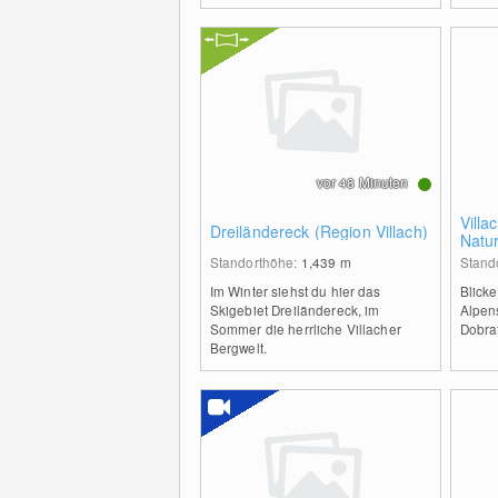
vor 48 Minuten
Villa
Dreiländereck (Region Villach)
Natu
Standorthöhe:
1,439
m
Stand
Im Winter siehst du hier das
Blicke
Skigebiet Dreiländereck, im
Alpen
Sommer die herrliche Villacher
Dobra
Bergwelt.