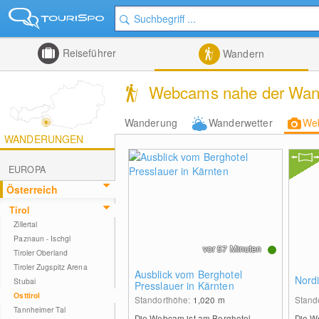
Reiseführer
Wandern
Webcams nahe der Wand
Wanderung
Wanderwetter
We
WANDERUNGEN
EUROPA
Österreich
Tirol
Zillertal
Paznaun - Ischgl
vor 57 Minuten
Tiroler Oberland
Tiroler Zugspitz Arena
Ausblick vom Berghotel
Nord
Stubai
Presslauer in Kärnten
Osttirol
Standorthöhe:
1,020
m
Stand
Tannheimer Tal
Die Webcam ist am Berghotel
Die W