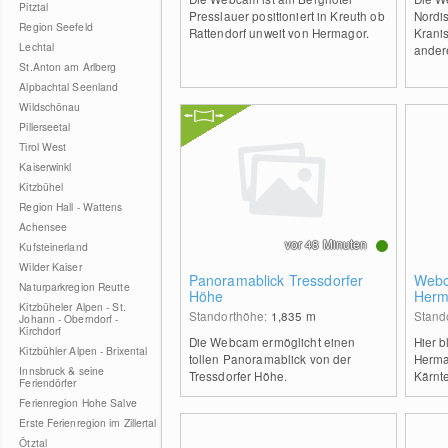
Pitztal
Presslauer positioniert in Kreuth ob
Nordi
Region Seefeld
Rattendorf unweit von Hermagor.
Krani
Lechtal
ander
St.Anton am Arlberg
Alpbachtal Seenland
Wildschönau
Pillerseetal
Tirol West
Kaiserwinkl
Kitzbühel
Region Hall - Wattens
Achensee
vor 48 Minuten
Kufsteinerland
Wilder Kaiser
Panoramablick Tressdorfer
Webc
Naturparkregion Reutte
Höhe
Herm
Kitzbüheler Alpen - St.
in Kä
Standorthöhe:
1,835
m
Stand
Johann - Oberndorf -
Kirchdorf
Die Webcam ermöglicht einen
Hier b
Kitzbühler Alpen - Brixental
tollen Panoramablick von der
Herma
Innsbruck & seine
Tressdorfer Höhe.
Kärnt
Feriendörfer
Ferienregion Hohe Salve
Erste Ferienregion im Zillertal
Ötztal