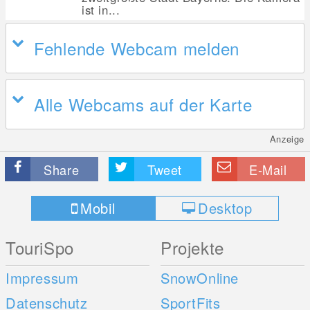
ist in...
Fehlende Webcam melden
Alle Webcams auf der Karte
Anzeige
Share
Tweet
E-Mail
Mobil
Desktop
TouriSpo
Projekte
Impressum
SnowOnline
Datenschutz
SportFits