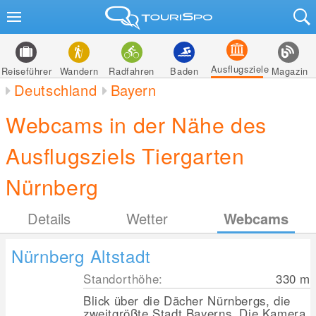
Ausflugsziele
Reiseführer
Wandern
Radfahren
Baden
Magazin
Deutschland
Bayern
Webcams in der Nähe des
Ausflugsziels Tiergarten
Nürnberg
Details
Wetter
Webcams
Nürnberg Altstadt
Standorthöhe:
330
m
Blick über die Dächer Nürnbergs, die
zweitgrößte Stadt Bayerns. Die Kamera