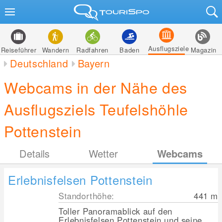
Ausflugsziele
Reiseführer
Wandern
Radfahren
Baden
Magazin
Deutschland
Bayern
Webcams in der Nähe des
Ausflugsziels Teufelshöhle
Pottenstein
Details
Wetter
Webcams
Erlebnisfelsen Pottenstein
Standorthöhe:
441
m
Toller Panoramablick auf den
Erlebnisfelsen Pottenstein und seine