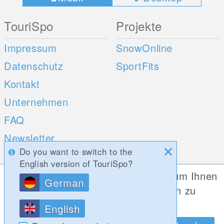
TouriSpo
Projekte
Impressum
SnowOnline
Datenschutz
SportFits
Kontakt
Unternehmen
FAQ
Newsletter
Do you want to switch to the
Umfragen
English version of TouriSpo?
Diese Website verwendet Cookies, um Ihnen
German
Mobile Apps
Social Web
die bestmögliche Funktionalität bieten zu
können.
iOS
English