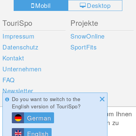
Mobil
Desktop
TouriSpo
Projekte
Impressum
SnowOnline
Datenschutz
SportFits
Kontakt
Unternehmen
FAQ
Newsletter
Do you want to switch to the
Umfragen
English version of TouriSpo?
Diese Website verwendet Cookies, um Ihnen
German
Mobile Apps
Social Web
die bestmögliche Funktionalität bieten zu
können.
iOS
English