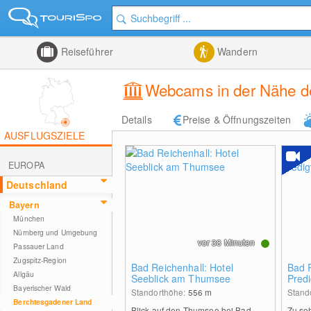
Reiseführer
Wandern
Webcams in der Nähe de
Details
Preise & Öffnungszeiten
AUSFLUGSZIELE
EUROPA
Deutschland
Bayern
München
Nürnberg und Umgebung
vor 38 Minuten
Passauer Land
Zugspitz-Region
Bad Reichenhall: Hotel
Bad R
Allgäu
Seeblick am Thumsee
Predi
Bayerischer Wald
Standorthöhe:
556
m
Stand
Berchtesgadener Land
Blick auf den Thumsee bei Bad
Zu se