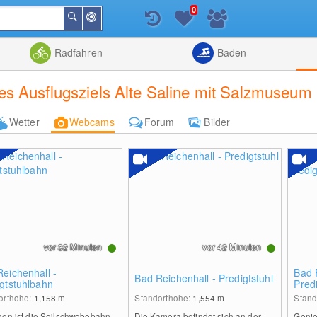
0
In
Suchen
der
Nähe
Listenansicht
Kartenansic
Radfahren
Baden
s Ausflugsziels Alte Saline mit Salzmuseum 
Wetter
Webcams
Forum
Bilder
vor 32 Minuten
vor 42 Minuten
eichenhall -
Bad 
Bad Reichenhall - Predigtstuhl
gtstuhlbahn
Pred
orthöhe:
1,158
m
Standorthöhe:
1,554
m
Stand
hen ist die Seilschwebebahn
Die Kamera befindet sich an der
Genie