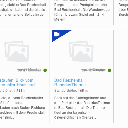
digtstuhl in Bad Reichenhall.
Bergstation der Predigtstuhlbahn in
Bergs
edigtstuhlbahn ist die älteste
Bad Reichenhall. Die Wanderwege
über 
ginal erhaltene Seilbahn der
führen bis zum Gipfel auf 1.614
Berch
Metern.
vor 27 Minuten
vor 42 Minuten
taufen: Blick vom
Bad Reichenhall:
henhaller Haus nach
RupertusTherme
n
orthöhe:
1,713
m
Standorthöhe:
465
m
lickst du vom Reichenhaller
Blick auf das Außengelände und
(Staufenhaus) am
den Parkplatz der RupertusTherme
taufen nach Süden Richtung
in Bad Reichenhall. Die Therme
gebirge mit dem Predigtstul.
liegt an der bayerisch-
er sind...
österreichischen Grenze...