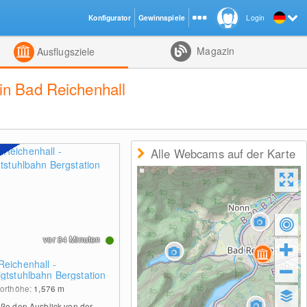
Konfigurator
Gewinnspiele
Login
ht
Kombiniert
Magazin
Ausflugsziele
in Bad Reichenhall
Alle Webcams auf der Karte
vor 34 Minuten
Reichenhall -
igtstuhlbahn Bergstation
orthöhe:
1,576
m
ße den Ausblick von der