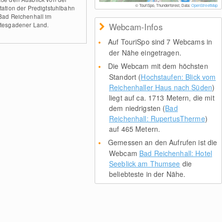
© TouriSpo, Thunderforest, Data:
OpenStreetMap
tation der Predigtstuhlbahn
Bad Reichenhall im
tesgadener Land.
Webcam-Infos
Auf TouriSpo sind 7 Webcams in
der Nähe eingetragen.
Die Webcam mit dem höchsten
Standort (
Hochstaufen: Blick vom
Reichenhaller Haus nach Süden
)
liegt auf ca. 1713 Metern, die mit
dem niedrigsten (
Bad
Reichenhall: RupertusTherme
)
auf 465 Metern.
Gemessen an den Aufrufen ist die
Webcam
Bad Reichenhall: Hotel
Seeblick am Thumsee
die
beliebteste in der Nähe.