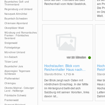
Bayerisches Golf- und
Reichenhall vom Hotel Seeblick.
am Pre
Thermenland
Die Pr
Regensburg und Umland
im Ori
Naturpark Altmühltal
Welt.
Bayerisch-Schwaben
Chiemsee Alpenland
Oberpfälzer Wald
Würzburg und Romantisches
Franken - Fränkisches
Seenland
Steigerwald
Fichtelgebirge
Münchner Umland
Inn-Salzach
vor 28 Minuten
Tölzer Land
Hochstaufen: Blick vom
Hochs
Bayerischer Jura
Reichenhaller Haus nach
Reic
Alpenregion Tegernsee
Osten
Süde
Schliersee
Standorthöhe:
1,713
m
Stand
Pfaffenwinkel
Der Blick zeigt nach Osten mit
Hier b
Chiemgau
nördlichem Einschlag. In der Mitte
Haus 
Oberes Maintal - Coburger
im Hintergrund befindet sich
Hochs
Land - Haßberge
Salzburg mit seinen Vororten, links
Latten
Fränkische Schweiz
davon ist...
Dahint
Frankenwald
Spessart-Mainland