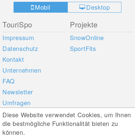
Mobil
Desktop
TouriSpo
Projekte
Impressum
SnowOnline
Datenschutz
SportFits
Kontakt
Unternehmen
FAQ
Newsletter
Umfragen
Diese Website verwendet Cookies, um Ihnen
Mobile Apps
Social Web
die bestmögliche Funktionalität bieten zu
können.
iOS