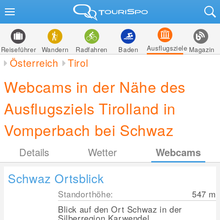
Ausflugsziele
Reiseführer
Wandern
Radfahren
Baden
Magazin
Österreich
Tirol
Webcams in der Nähe des
Ausflugsziels Tirolland in
Vomperbach bei Schwaz
Details
Wetter
Webcams
Schwaz Ortsblick
Standorthöhe:
547
m
Blick auf den Ort Schwaz in der
Silberregion Karwendel.