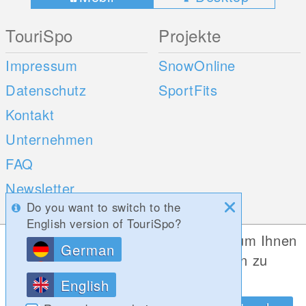
TouriSpo
Projekte
Impressum
SnowOnline
Datenschutz
SportFits
Kontakt
Unternehmen
FAQ
Newsletter
Do you want to switch to the
Umfragen
English version of TouriSpo?
Diese Website verwendet Cookies, um Ihnen
German
Mobile Apps
Social Web
die bestmögliche Funktionalität bieten zu
können.
iOS
English