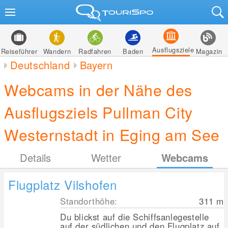
Ausflugsziele
Reiseführer
Wandern
Radfahren
Baden
Magazin
Deutschland
Bayern
Webcams in der Nähe des
Ausflugsziels Pullman City
Westernstadt in Eging am See
Details
Wetter
Webcams
Flugplatz Vilshofen
Standorthöhe:
311
m
Du blickst auf die Schiffsanlegestelle
auf der südlichen und den Flugplatz auf