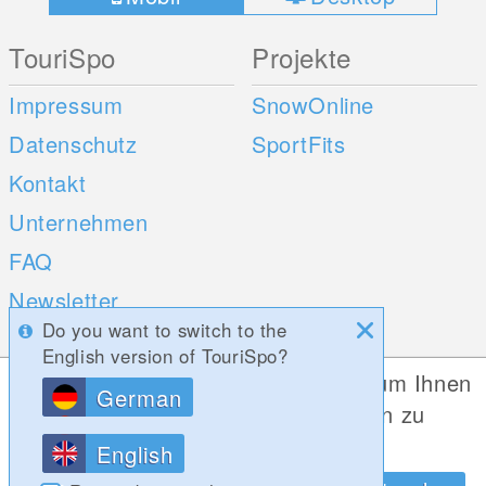
TouriSpo
Projekte
Impressum
SnowOnline
Datenschutz
SportFits
Kontakt
Unternehmen
FAQ
Newsletter
Do you want to switch to the
Umfragen
English version of TouriSpo?
Diese Website verwendet Cookies, um Ihnen
German
Mobile Apps
Social Web
die bestmögliche Funktionalität bieten zu
können.
iOS
English