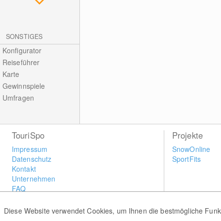
SONSTIGES
Konfigurator
Reiseführer
Karte
Gewinnspiele
Umfragen
TouriSpo
Projekte
Impressum
SnowOnline
Datenschutz
SportFits
Kontakt
Unternehmen
FAQ
Newsletter
Widget
Diese Website verwendet Cookies, um Ihnen die bestmögliche Funkti
Umfragen