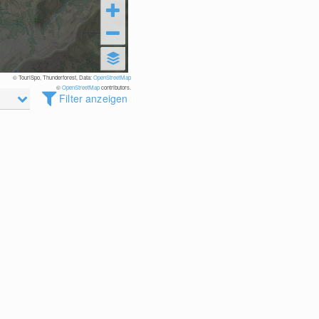
© TouriSpo, Thunderforest, Data:
OpenStreetMap
©
OpenStreetMap
contributors.
Filter anzeigen