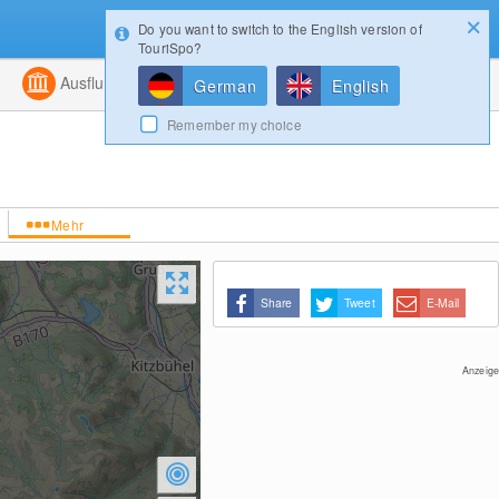
Do you want to switch to the English version of
Konfigurator
Gewinnspiele
Login
TouriSpo?
ht
Kombiniert
Ausflugsziele
Magazin
German
English
Remember my choice
Mehr
Share
Tweet
E-Mail
Anzeige