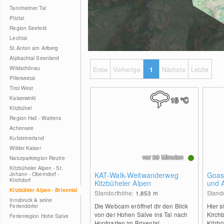
Tannheimer Tal
Pitztal
Region Seefeld
Lechtal
St.Anton am Arlberg
Alpbachtal Seenland
Wildschönau
Erste
Vorherige
1
Nächste
Letzte
Pillerseetal
Tirol West
Kaiserwinkl
15
°C
Kitzbühel
Region Hall - Wattens
Achensee
Kufsteinerland
Wilder Kaiser
vor 39 Minuten
Naturparkregion Reutte
Kitzbüheler Alpen - St.
Johann - Oberndorf -
KAT-Walk-Weitwanderweg
Goas
Kirchdorf
Kitzbüheler Alpen
und 
Kitzbühler Alpen - Brixental
Standorthöhe:
1,853
m
Stand
Innsbruck & seine
Die Webcam eröffnet dir den Blick
Hier s
Feriendörfer
von der Hohen Salve ins Tal nach
Kirch
Ferienregion Hohe Salve
Hopfgarten im Brixental.
Kitzbü