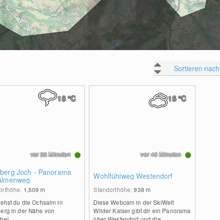
Sortieren nach
15
°C
15
°C
vor 38 Minuten
vor 40 Minuten
berg Joch - Panorama
Wohlfühlweg Westendorf
Almenweg
orthöhe:
1,509
m
Standorthöhe:
938
m
iehst du die Ochsalm in
Diese Webcam in der SkiWelt
berg in der Nähe von
Wilder Kaiser gibt dir ein Panorama
hel.
über Westendorf und die