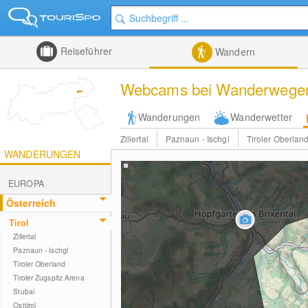
Reiseführer
Wandern
Webcams bei Wanderwegen in
Wanderungen
Wanderwetter
Zillertal
Paznaun - Ischgl
Tiroler Oberlan
WANDERUNGEN
EUROPA
Österreich
Tirol
Zillertal
Paznaun - Ischgl
Tiroler Oberland
Tiroler Zugspitz Arena
Stubai
Osttirol