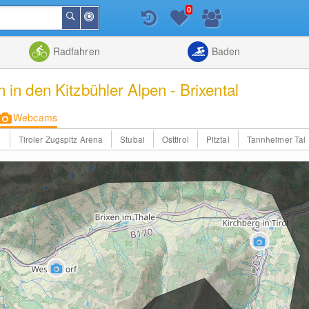
0
In
Suchen
der
Nähe
Listenansicht
Kartenansic
Radfahren
Baden
 den Kitzbühler Alpen - Brixental
Webcams
d
Tiroler Zugspitz Arena
Stubai
Osttirol
Pitztal
Tannheimer Tal