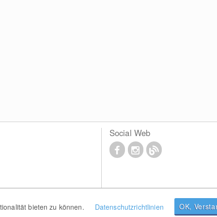
Social Web
OK, Verst
onalität bieten zu können.
Datenschutzrichtlinien