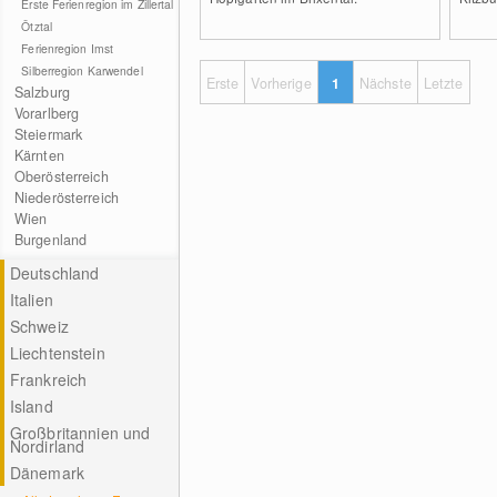
Erste Ferienregion im Zillertal
Ötztal
Ferienregion Imst
Silberregion Karwendel
Erste
Vorherige
1
Nächste
Letzte
Salzburg
Vorarlberg
Steiermark
Kärnten
Oberösterreich
Niederösterreich
Wien
Burgenland
Deutschland
Italien
Schweiz
Liechtenstein
Frankreich
Island
Großbritannien und
Nordirland
Dänemark