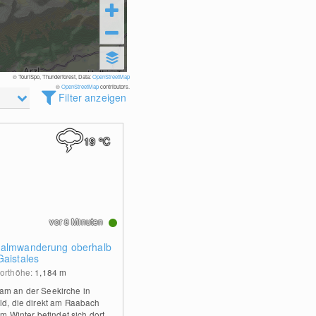
© TouriSpo, Thunderforest, Data:
OpenStreetMap
©
OpenStreetMap
contributors.
Filter anzeigen
19
°C
vor 8 Minuten
almwanderung oberhalb
Gaistales
orthöhe:
1,184
m
m an der Seekirche in
ld, die direkt am Raabach
 Im Winter befindet sich dort