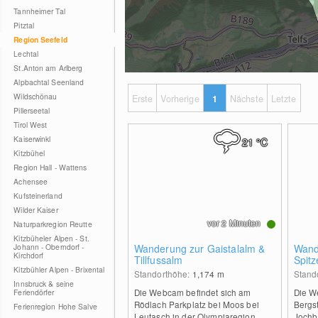
Tannheimer Tal
Pitztal
Region Seefeld
Lechtal
St.Anton am Arlberg
Alpbachtal Seenland
Wildschönau
Erste
Vorherige
1
Nächste
Letzte
Pillerseetal
Tirol West
Kaiserwinkl
21
°C
Kitzbühel
Region Hall - Wattens
Achensee
Kufsteinerland
Wilder Kaiser
vor 2 Minuten
Naturparkregion Reutte
Kitzbüheler Alpen - St.
Johann - Oberndorf -
Wanderung zur Gaistalalm &
Wand
Kirchdorf
Tillfussalm
Spitz
Kitzbühler Alpen - Brixental
Joch
Standorthöhe:
1,174
m
Stand
Innsbruck & seine
Die Webcam befindet sich am
Die W
Feriendörfer
Rödlach Parkplatz bei Moos bei
Bergst
Ferienregion Hohe Salve
Leutasch in der Olympiaregion
Jochb