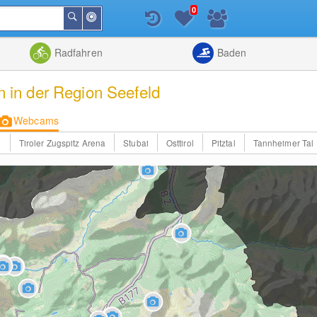
0
In
Suchen
der
Nähe
Listenansicht
Kartenansic
Radfahren
Baden
in der Region Seefeld
Webcams
d
Tiroler Zugspitz Arena
Stubai
Osttirol
Pitztal
Tannheimer Tal