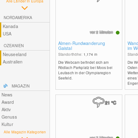
Alle Länder in Europa
NORDAMERIKA
Kanada
vor 2 Minuten
USA
Almen-Rundwanderung
Wand
OZEANIEN
Gaistal
im We
Neuseeland
Standorthöhe:
1,174
m
Stand
Australien
Die Webcam befindet sich am
Die W
Rödlach Parkplatz bei Moos bei
Osten 
Leutasch in der Olympiaregion
Wetter
Seefeld.
eines 
Enger
MAGAZIN
News
Award
21
°C
Aktiv
Genuss
Kultur
Alle Magazin Kategorien
vor 7 Minuten