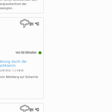
anglaufzentrum der
iaregion.
21
°C
vor 32 Minuten
erung durch die
rschklamm
orthöhe:
1,119
m
 vom Mühlberg auf Scharnitz
21
°C