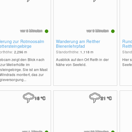
vor 6 Minuten
vor 9 Minuten
erung zur Rotmoosalm
Wanderung am Reither
Rund
ttersteingebirge
Bienenlehrpfad
Reit
orthöhe:
2,296
m
Standorthöhe:
1,118
m
Stand
ebcam zeigt den Blick nach
Ausblick auf den Ort Reith in der
Hier 
zur Meilerhütte im
Nähe von Seefeld.
Seefe
steingebirge. Sie ist am Mast
Windrads montiert, das zur
gieversorgung...
16
°C
21
°C
vor 1 Minute
vor 32 Minuten