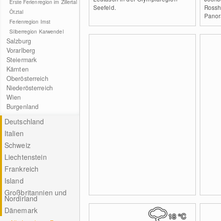
Erste Ferienregion im Zillertal
Seefeld.
Rosshü
Ötztal
Panor
Ferienregion Imst
Silberregion Karwendel
Salzburg
Vorarlberg
Steiermark
Kärnten
Oberösterreich
Niederösterreich
Wien
Burgenland
Deutschland
Italien
Schweiz
Liechtenstein
Frankreich
Island
Großbritannien und
Nordirland
Dänemark
18
°C