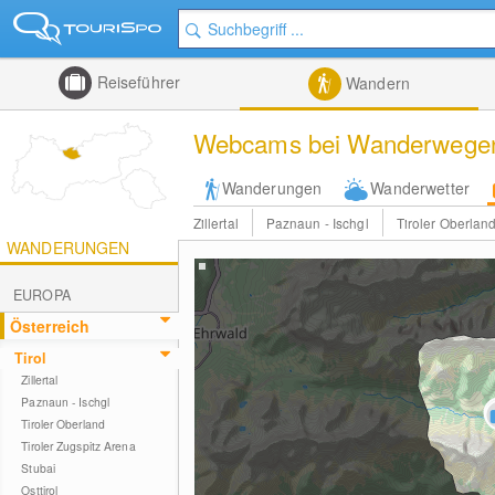
Reiseführer
Wandern
Webcams bei Wanderwegen 
Wanderungen
Wanderwetter
Zillertal
Paznaun - Ischgl
Tiroler Oberlan
WANDERUNGEN
EUROPA
Österreich
Tirol
Zillertal
Paznaun - Ischgl
Tiroler Oberland
Tiroler Zugspitz Arena
Stubai
Osttirol