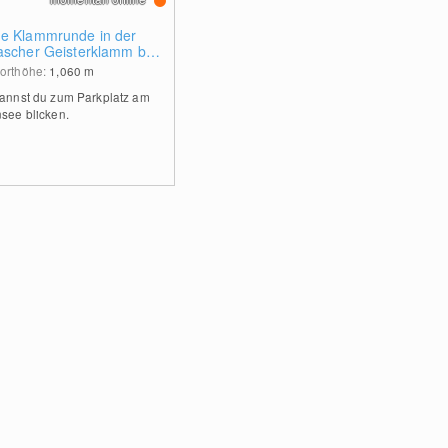
e Klammrunde in der
ascher Geisterklamm bei
eld
orthöhe:
1,060
m
kannst du zum Parkplatz am
nsee blicken.