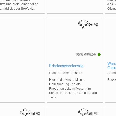
tte und bietet einen tollen
das L
amablick über Seefeld...
Olymp
21
°C
vor 8 Minuten
Wand
Friedenswanderweg
Glei
Standorthöhe:
1,188
m
Stand
Hier ist die Kirche Maria
Blick
Heimsuchung und die
Friedensglocke in Mösern zu
sehen. Im Tal sieht man die Stadt
Telfs.
15
°C
21
°C