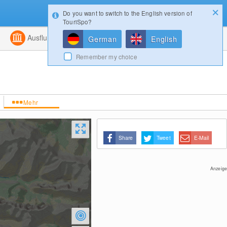
Do you want to switch to the English version of
Konfigurator
Gewinnspiele
Login
TouriSpo?
ht
Kombiniert
Ausflugsziele
Magazin
German
English
Remember my choice
Mehr
Share
Tweet
E-Mail
Anzeige