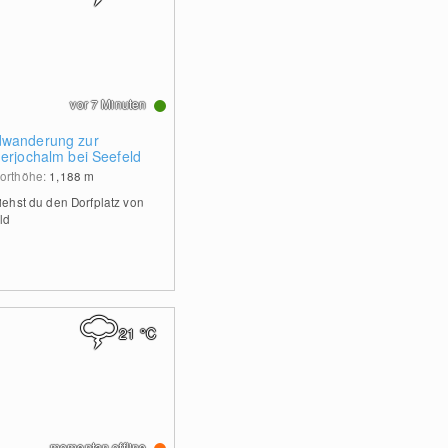
vor 7 Minuten
wanderung zur
herjochalm bei Seefeld
orthöhe:
1,188
m
siehst du den Dorfplatz von
ld
21
°C
momentan offline