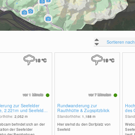
Sortieren nach
18
°C
19
°C
vor 1 Minute
vor 7 Minuten
erung zur Seefelder
Rundwanderung zur
Hoch
e, 2.221m und Seefelder
Rauthhütte & Zugspitzblick
des 
orthöhe:
2,052
m
Standorthöhe:
1,188
m
Stand
ebcam befindet sich an der
Hier siehst du den Dorfplatz von
Webca
ation der Seefelder
Seefeld
Seefe
ahn der Bergbahnen
liegt.