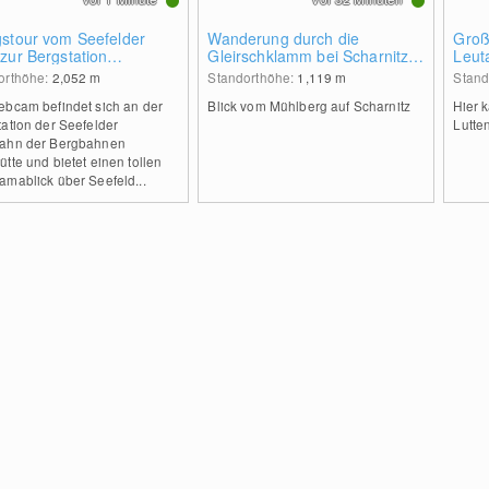
gstour vom Seefelder
Wanderung durch die
Groß
zur Bergstation
Gleirschklamm bei Scharnitz
Leut
elekopfbahn
zur Möslalm
Seef
orthöhe:
2,052
m
Standorthöhe:
1,119
m
Stand
ebcam befindet sich an der
Blick vom Mühlberg auf Scharnitz
Hier 
ation der Seefelder
Lutte
ahn der Bergbahnen
tte und bietet einen tollen
amablick über Seefeld...