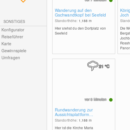
Wanderung auf den
Köni
Gschwandtkopf bei Seefeld
Joch 
Härm
Standorthöhe:
1,188
m
Stand
SONSTIGES
Hier siehst du den Dorfplatz von
Die W
Konfigurator
Seefeld
Bergst
Reiseführer
Jochb
Rosshü
Karte
Panor
Gewinnspiele
Umfragen
21
°C
vor 8 Minuten
Rundwanderung zur
Aussichtsplattform
Brunschkopf bei Seefeld
Standorthöhe:
1,188
m
Hier ist die Kirche Maria