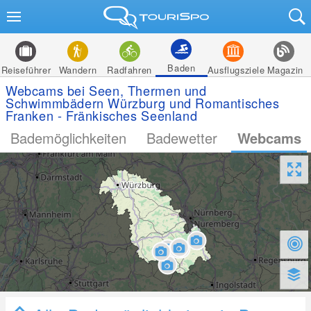
Baden
Reiseführer
Wandern
Radfahren
Ausflugsziele
Magazin
Webcams bei Seen, Thermen und
Schwimmbädern Würzburg und Romantisches
Franken - Fränkisches Seenland
Bademöglichkeiten
Badewetter
Webcams