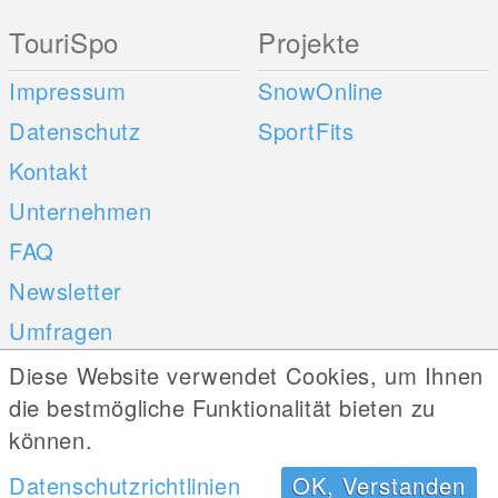
TouriSpo
Projekte
Impressum
SnowOnline
Datenschutz
SportFits
Kontakt
Unternehmen
FAQ
Newsletter
Umfragen
Diese Website verwendet Cookies, um Ihnen
Mobile Apps
Social Web
die bestmögliche Funktionalität bieten zu
können.
iOS
Datenschutzrichtlinien
OK, Verstanden
Android