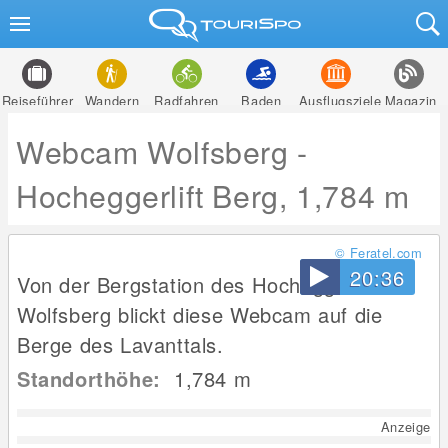
Reiseführer
Wandern
Radfahren
Baden
Ausflugsziele
Magazin
Webcam Wolfsberg -
Hocheggerlift Berg, 1,784 m
© Feratel.com
20:36
Von der Bergstation des Hocheggerlifts in
Wolfsberg blickt diese Webcam auf die
Berge des Lavanttals.
Standorthöhe:
1,784
m
Anzeige