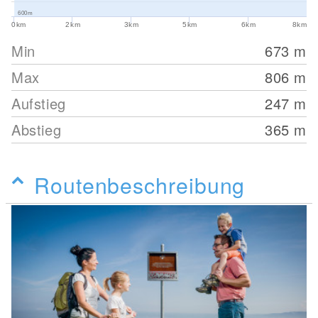
600m
0km
2km
3km
5km
6km
8km
Min
673
m
Max
806
m
Aufstieg
247
m
Abstieg
365
m
Routenbeschreibung