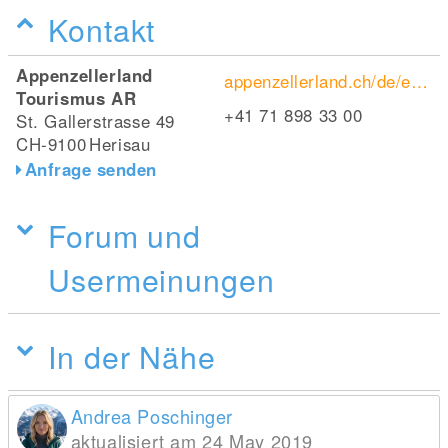
Kontakt
Appenzellerland
appenzellerland.ch/de/erleben/wandern-bewegen/sommer/wanderrouten/witzweg.html
Tourismus AR
+41 71 898 33 00
St. Gallerstrasse 49
CH-9100
Herisau
Anfrage senden
Forum und
Usermeinungen
In der Nähe
Andrea Poschinger
aktualisiert am 24 May 2019