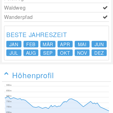
Waldweg
Wanderpfad
BESTE JAHRESZEIT
JAN
FEB
MÄR
APR
MAI
JUN
JUL
AUG
SEP
OKT
NOV
DEZ
Höhenprofil
900m
850m
800m
750m
700m
650m