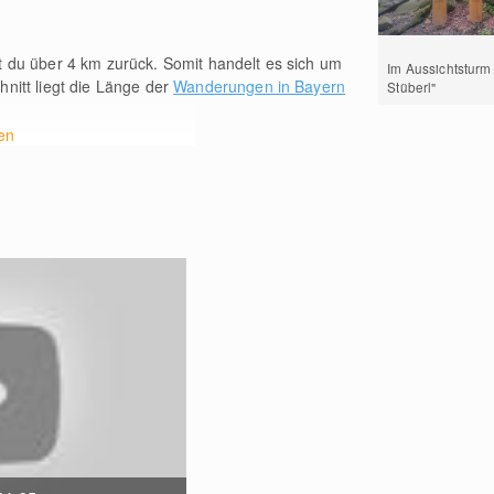
t du über 4
km
zurück. Somit handelt es sich um
Im Aussichtsturm 
hnitt liegt die Länge der
Wanderungen in Bayern
Stüberl"
en