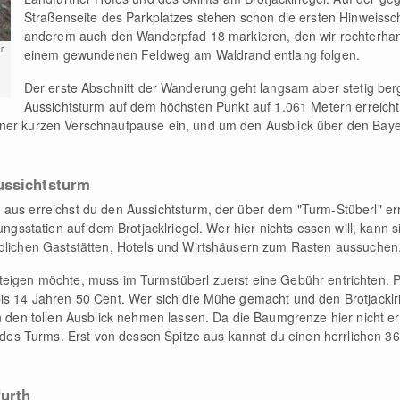
Straßenseite des Parkplatzes stehen schon die ersten Hinweisschi
anderem auch den Wanderpfad 18 markieren, den wir rechterha
r
einem gewundenen Feldweg am Waldrand entlang folgen.
Der erste Abschnitt der Wanderung geht langsam aber stetig berg
Aussichtsturm auf dem höchsten Punkt auf 1.061 Metern erreicht 
iner kurzen Verschnaufpause ein, und um den Ausblick über den Bay
ussichtsturm
aus erreichst du den Aussichtsturm, der über dem "Turm-Stüberl" er
ungsstation auf dem Brotjacklriegel. Wer hier nichts essen will, kann s
ndlichen Gaststätten, Hotels und Wirtshäusern zum Rasten aussuchen
teigen möchte, muss im Turmstüberl zuerst eine Gebühr entrichten. 
is 14 Jahren 50 Cent. Wer sich die Mühe gemacht und den Brotjacklri
n den tollen Ausblick nehmen lassen. Da die Baumgrenze hier nicht err
s Turms. Erst von dessen Spitze aus kannst du einen herrlichen 3
furth