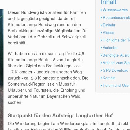
Inhalt
Wissenswertes
Dieser Rundweg ist vor allem für Familien
Routenbeschrei
und Tagesgäste geeignet, da der elf
Kilometer lange Rundweg rund um den
Einkehr
Brotjacklriegel unzählige Möglichkeiten für
Videos
Variationen der Gehzeit und Schwierigkeit
Highlights der T
bereithält.
Varianten
Wir haben uns an diesem Tag für die 4,5
Benötigte Ausrü
Kilometer lange Route 18 von Langfurth
Anfahrt zum Sta
über den Gipfel des Brotjacklriegel - ca.
GPS Download
1,7 Kilometer - und einen anderen Weg
zurück - ca. 2,8 Kilometer entschieden. Die
Kontakt
Sonnenwald-Region ist ein Muss für
Forum und Use
Urlauber und Touristen, die Erholung und
unberührte Natur im Bayerischen Wald
suchen.
Startpunkt für den Aufsteig: Langfurther Hof
Die Wanderung beginnt am Wanderparkplatz in Langfurth, direkt 
Landfurther Hofes und des Skilifts am Brotjacklriegel. Auf der g