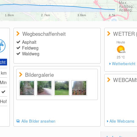
Max:
Aufstieg:
Abstieg:
1.8km
2.7km
3.6km
4.5km
Wegbeschaffenheit
WETTER
Asphalt
Heute
Feldweg
Waldweg
25
°C
cht
Wetterbericht
8
km
Bildergalerie
WEBCAM
 Min
 Hof
Alle Bilder ansehen
Alle Webcams