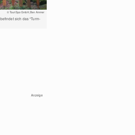
­© TouriSpo GmbH, Ben Ammer
befindet sich das "Turm-
Anzeige