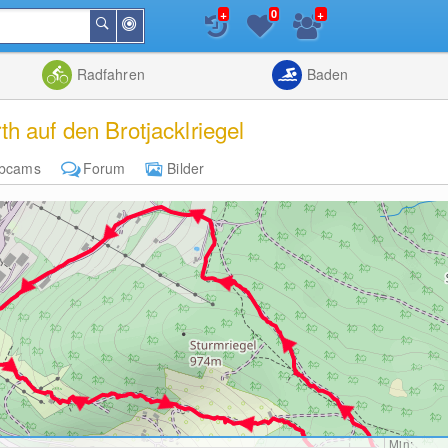
+
+
0
In
Suchen
der
Nähe
Listenansicht
Kartenansic
Radfahren
Baden
 auf den Brotjacklriegel
bcams
Forum
Bilder
Min: