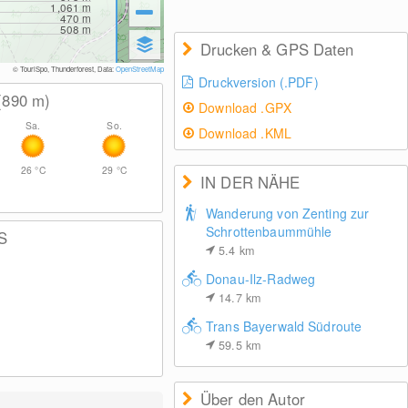
1,061
m
470
m
508
m
Drucken & GPS Daten
© TouriSpo, Thunderforest, Data:
OpenStreetMap
Druckversion (.PDF)
(890
m
)
Download .GPX
Sa.
So.
Download .KML
26
°C
29
°C
IN DER NÄHE
Wanderung von Zenting zur
Schrottenbaummühle
S
5.4
km
Donau-Ilz-Radweg
14.7
km
Trans Bayerwald Südroute
59.5
km
Über den Autor