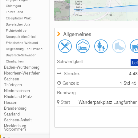
1100m
1000m
Chiemgau
900m
800m
Tölzer Land
0.0km
0.9km
Oberpfälzer Wald
Bayerischer Jura
Fichtelgebirge
Allgemeines
Naturpark Altmühltal
Fränkisches Weinland
Regensburg und Umland
Bayerisch-Schwaben
Schwierigkeit
Churfranken
Lei
Baden-Württemberg
Nordrhein-Westfalen
Strecke:
4.4
Sachsen
Gehzeit:
1 Std 45
Thüringen
Niedersachsen
Rundweg
Rheinland-Pfalz
Start
Wanderparkplatz Langfurther
Hessen
Brandenburg
Saarland
Sachsen-Anhalt
Mecklenburg-
Vorpommern