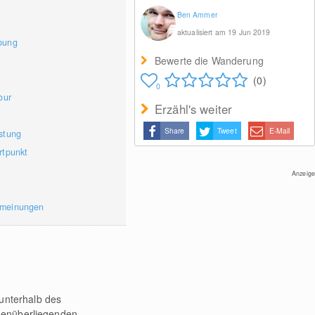
Ben Ammer
aktualisiert am 19 Jun 2019
bung
Bewerte die Wanderung
(0)
0
our
Erzähl's weiter
Share
Tweet
E-Mail
stung
rtpunkt
Anzeige
rmeinungen
unterhalb des
egenüberliegenden