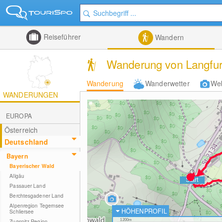
Reiseführer
Wandern
Wanderung von Langfurth
Wanderung
Wanderwetter
We
WANDERUNGEN
EUROPA
Österreich
Deutschland
Bayern
Bayerischer Wald
Allgäu
Passauer Land
Berchtesgadener Land
Alpenregion Tegernsee
HÖHENPROFIL
Schliersee
Zugspitz-Region
1200m