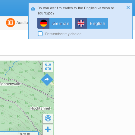
Do you want to switch to the English version of
Konfigurator
Gewinnspiele
Login
TouriSpo?
ht
Kombiniert
Ausflugsziele
Magazin
German
English
Remember my choice
873
m