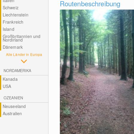
Italien
Routenbeschreibung
Schweiz
Liechtenstein
Frankreich
Island
Großbritannien und
Nordirland
Dänemark
Alle Länder in Europa
NORDAMERIKA
Kanada
USA
OZEANIEN
Neuseeland
Australien