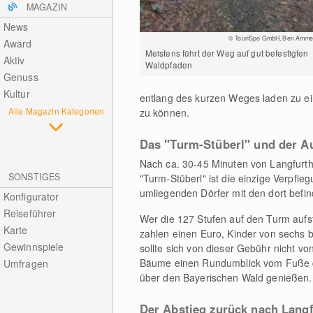
MAGAZIN
News
© TouriSpo GmbH, Ben Amme
Award
Meistens führt der Weg auf gut befestigten
Aktiv
Waldpfaden
Genuss
Kultur
entlang des kurzen Weges laden zu e
Alle Magazin Kategorien
zu können.
Das "Turm-Stüberl" und der A
Nach ca. 30-45 Minuten von Langfurth 
SONSTIGES
"Turm-Stüberl" ist die einzige Verpfleg
umliegenden Dörfer mit den dort befi
Konfigurator
Reiseführer
Wer die 127 Stufen auf den Turm aufs
Karte
zahlen einen Euro, Kinder von sechs b
Gewinnspiele
sollte sich von dieser Gebühr nicht vo
Bäume einen Rundumblick vom Fuße de
Umfragen
über den Bayerischen Wald genießen.
Der Abstieg zurück nach Lang