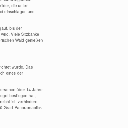
lder, die unter
nd einschlagen und
auf, bis der
wird. Viele Sitzbänke
erischen Wald genießen
richtet wurde. Das
ich eines der
.
Personen über 14 Jahre
egel bestiegen hat,
eicht ist, verhindern
60-Grad-Panoramablick