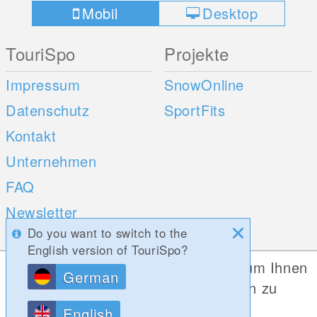
Mobil
Desktop
TouriSpo
Projekte
Impressum
SnowOnline
Datenschutz
SportFits
Kontakt
Unternehmen
FAQ
Newsletter
Do you want to switch to the
Umfragen
English version of TouriSpo?
Diese Website verwendet Cookies, um Ihnen
German
Mobile Apps
Social Web
die bestmögliche Funktionalität bieten zu
können.
iOS
English