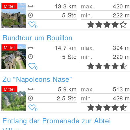
13.3
km
max.
420
m
Mittel
5 Std
min.
222
m
0
Rundtour um Bouillon
14.7
km
max.
394
m
Mittel
5 Std
min.
220
m
0
Zu "Napoleons Nase"
5.9
km
max.
513
m
Mittel
2.5 Std
min.
428
m
0
Entlang der Promenade zur Abtei