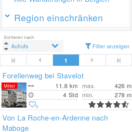
Region einschränken
Sortieren nach
Filter anzeigen
1
Forellenweg bei Stavelot
11.8
km
max.
426
m
Mittel
4 Std
min.
278
m
0
Von La Roche-en-Ardenne nach
Maboge