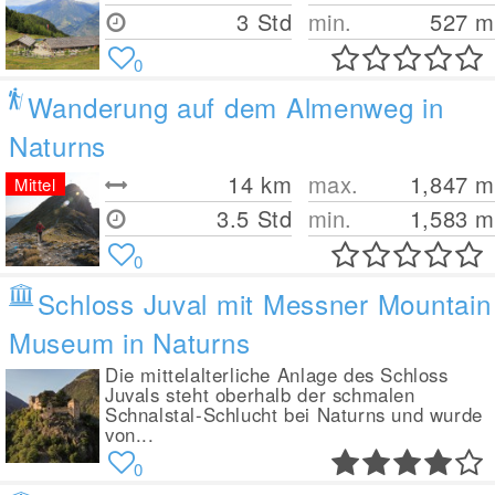
3 Std
min.
527
m
0
Wanderung auf dem Almenweg in
Naturns
14
km
max.
1,847
m
Mittel
3.5 Std
min.
1,583
m
0
Schloss Juval mit Messner Mountain
Museum in Naturns
Die mittelalterliche Anlage des Schloss
Juvals steht oberhalb der schmalen
Schnalstal-Schlucht bei Naturns und wurde
von...
0