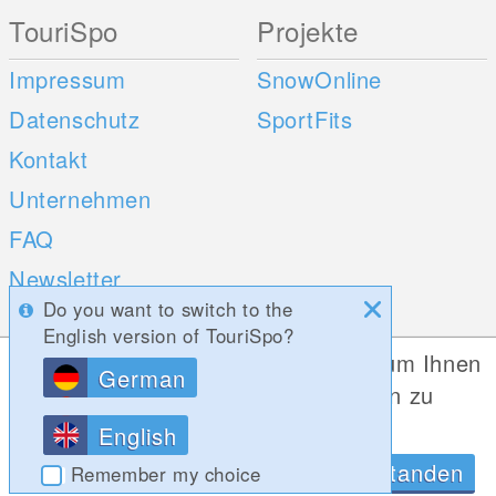
TouriSpo
Projekte
Impressum
SnowOnline
Datenschutz
SportFits
Kontakt
Unternehmen
FAQ
Newsletter
Do you want to switch to the
Umfragen
English version of TouriSpo?
Diese Website verwendet Cookies, um Ihnen
German
Mobile Apps
Social Web
die bestmögliche Funktionalität bieten zu
können.
iOS
English
Datenschutzrichtlinien
OK, Verstanden
Android
Remember my choice