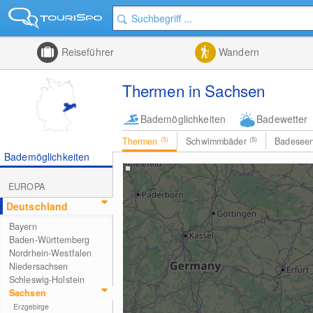
Reiseführer
Wandern
Thermen in Sachsen
Bademöglichkeiten
Badewetter
Thermen
(5)
Schwimmbäder
(5)
Badesee
Bademöglichkeiten
EUROPA
Deutschland
Bayern
Baden-Württemberg
Nordrhein-Westfalen
Niedersachsen
Schleswig-Holstein
Sachsen
Erzgebirge