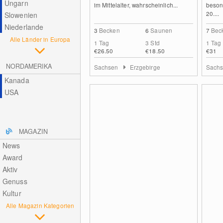
Ungarn
im Mittelalter, wahrscheinlich...
beson
20....
Slowenien
Niederlande
3
Becken
6
Saunen
7
Bec
Alle Länder in Europa
1 Tag
3 Std
1 Tag
€26.50
€18.50
€31
NORDAMERIKA
Sachsen
Erzgebirge
Sach
Kanada
USA
MAGAZIN
News
Award
Aktiv
Genuss
Kultur
Alle Magazin Kategorien