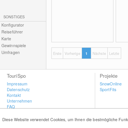
SONSTIGES
Konfigurator
Reiseführer
Karte
Gewinnspiele
Umfragen
Erste
Vorherige
1
Nächste
Letzte
TouriSpo
Projekte
Impressum
SnowOnline
Datenschutz
SportFits
Kontakt
Unternehmen
FAQ
Newsletter
Widget
Diese Website verwendet Cookies, um Ihnen die bestmögliche Funkti
Umfragen