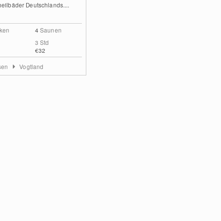
eilbäder Deutschlands....
ken
4
Saunen
3 Std
€32
sen
Vogtland