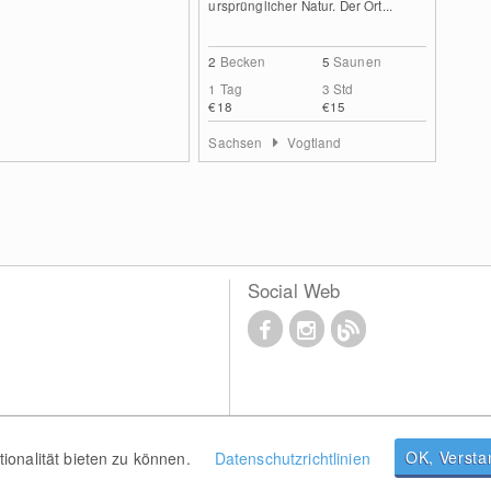
ursprünglicher Natur. Der Ort...
2
Becken
5
Saunen
1 Tag
3 Std
€18
€15
Sachsen
Vogtland
Social Web
OK, Verst
onalität bieten zu können.
Datenschutzrichtlinien