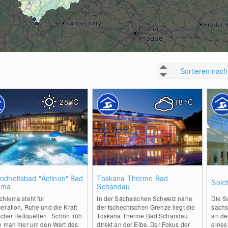
Sortieren nach
28
°C
18
°C
0
1
ndheitsbad "Actinon" Bad
Toskana Therme Bad
Sole
ema
Schandau
chlema steht für
In der Sächsischen Schweiz nahe
Die S
eration, Ruhe und die Kraft
der tschechischen Grenze liegt die
sächs
icher Heilquellen . Schon früh
Toskana Therme Bad Schandau
an de
e man hier um den Wert des
direkt an der Elbe. Der Fokus der
eines