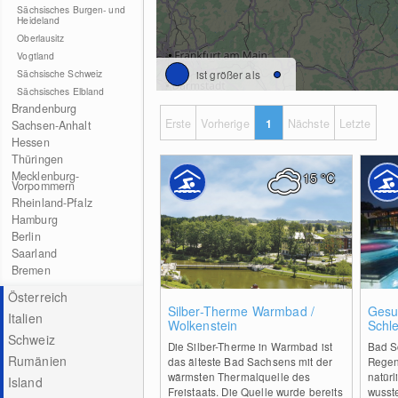
Sächsisches Burgen- und
Heideland
Oberlausitz
Vogtland
Sächsische Schweiz
ist größer als
Sächsisches Elbland
Brandenburg
Erste
Vorherige
1
Nächste
Letzte
Sachsen-Anhalt
Hessen
Thüringen
Mecklenburg-
15
°C
Vorpommern
Rheinland-Pfalz
Hamburg
Berlin
Saarland
Bremen
Österreich
3
Silber-Therme Warmbad /
Gesu
Italien
Wolkenstein
Schl
Schweiz
Die Silber-Therme in Warmbad ist
Bad S
Rumänien
das älteste Bad Sachsens mit der
Regen
wärmsten Thermalquelle des
natürl
Island
Freistaats. Die Quelle wurde bereits
wusst