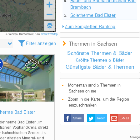
4.
Bade- und Saunalandschaft Bad
Brambach
5.
Soletherme Bad Elster
Zum kompletten Ranking
© TouriSpo, Thunderforest, Data:
OpenStreetMap
Thermen in Sachsen
Filter anzeigen
Schönste Thermen & Bäder
Größte Thermen & Bäder
16
°C
Günstigste Bäder & Thermen
Momentan sind 5 Thermen in
Sachsen online
Zoom in die Karte, um die Region
einzuschränken
0
therme Bad Elster
Share
Tweet
E-Mail
oletherme Bad Elster , im
ischen Vogtlandkreis, direkt
r tschechischen Grenze, ist
Anzeige
 der ältesten Mineral- und