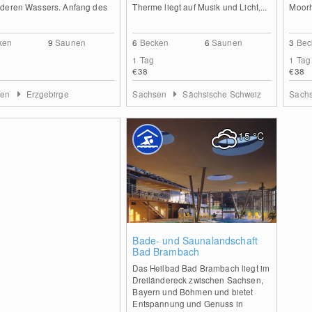
deren Wassers. Anfang des
Therme liegt auf Musik und Licht,...
Moorh
ken
9
Saunen
6
Becken
6
Saunen
3
Bec
1 Tag
1 Tag
€38
€38
sen
Erzgebirge
Sachsen
Sächsische Schweiz
Sach
15
°C
2
Bade- und Saunalandschaft
Bad Brambach
Das Heilbad Bad Brambach liegt im
Dreiländereck zwischen Sachsen,
Bayern und Böhmen und bietet
Entspannung und Genuss in