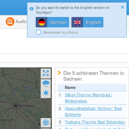
Do you want to switch to the English version of
Konfigurator
Gewinnspiele
Login
TouriSpo?
ht
Kombiniert
Ausflugsziele
Magazin
German
English
Remember my choice
Die 5 schönsten Thermen in
Sachsen
Name
1.
Silber-Therme Warmbad /
Wolkenstein
2.
Gesundheitsbad "Actinon" Bad
Schlema
3.
Toskana Therme Bad Schandau