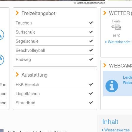
© Ostseebad Boltenhagen
Freizeitangebot
WETTER
Heute
Tauchen
Surfschule
19
°C
Segelschule
Wetterbericht
Beachvolleyball
Radweg
WEBCAM
Ausstattung
Leid
Webc
2
m
FKK-Bereich
abe
Liegeflächen
abe
Strandbad
Inhalt
Wissenswertes