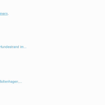
mmern
.
Hundestrand im...
oltenhagen,...