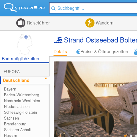
Reiseführer
Wandern
Strand Ostseebad Bolt
Details
Preise & Öffnungszeiten
Bademöglichkeiten
EUROPA
Deutschland
Bayern
Baden-Württemberg
Nordrhein-Westfalen
Niedersachsen
Schleswig-Holstein
Sachsen
Brandenburg
Sachsen-Anhalt
Hessen