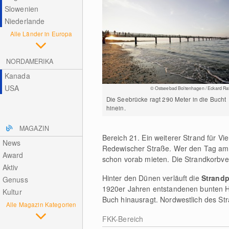
Slowenien
Niederlande
Alle Länder in Europa
NORDAMERIKA
Kanada
USA
© Ostseebad Boltenhagen / Eckard Raf
Die Seebrücke ragt 290 Meter in die Bucht
hinein.
MAGAZIN
Bereich 21. Ein weiterer Strand für V
News
Redewischer Straße. Wer den Tag am S
Award
schon vorab mieten. Die Strandkorbve
Aktiv
Hinter den Dünen verläuft die
Strand
Genuss
1920er Jahren entstandenen bunten Häu
Kultur
Buch hinausragt. Nordwestlich des Str
Alle Magazin Kategorien
FKK-Bereich