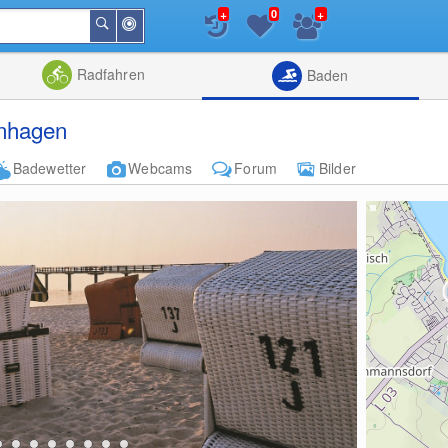
+
+
0
In
Suchen
der
Nähe
Listenansicht
Kartenansic
Radfahren
Baden
enhagen
Badewetter
Webcams
Forum
Bilder