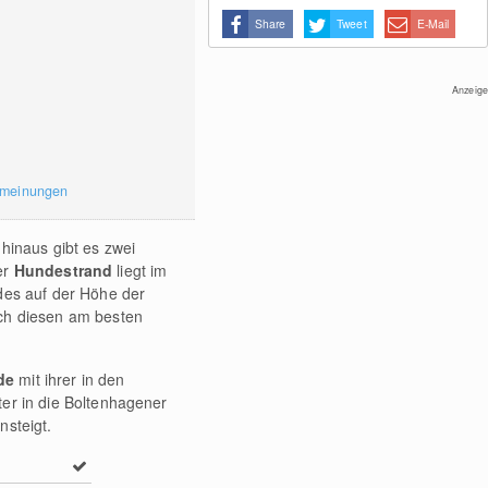
Share
Tweet
E-Mail
Anzeige
rmeinungen
hinaus gibt es zwei
er
Hundestrand
liegt im
ndes auf der Höhe der
ich diesen am besten
ade
mit ihrer in den
ter in die Boltenhagener
nsteigt.