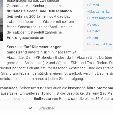
Boltenhagen ist das zweitälteste
Strand
Ostseebad Mecklenburgs und das
drittälteste Seeheilbad Deutschlands
.
Magazinartikel
Seit mehr als 200 Jahren lockt das Bad
Freizeitangebot
zwischen Lübeck und Wismar mit seinem
Videos
feinen Sandstrand, seiner Steilküste und
Anfahrt
der salzigen Ostseeluft zahlreiche
Erholungssuchende an.
Kontakt
Forum und Use
f
Sein rund
fünf Kilometer langer
Sandstrand
unterteilt sich in insgesamt 24
Abschnitte. Den FKK-Bereich findest du im Abschnitt 11. Darüber 
gemischte Abschnitte (12 und 22) zum FKK- und Textil-Baden. D
ierbeiner befindet sich am naturbelassenen westlichen Ende des Stra
trand am liebsten gemütlich in einem Strandkorb verbringt, sollte s
rmieter findest du an nahezu jedem Strandaufgang.
promenade
. Sehenswert ist aber auch die historische
Mittelpromen
serzeile. Ein weiteres Highlight ist die Seebrücke, die rund 290 Me
andes findest du die
Steilküste
von Redewisch, die bis zu 35 Meter a
Strandbad