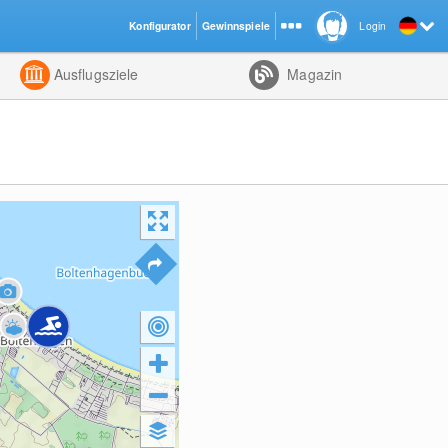
Konfigurator
Gewinnspiele
Login
ht
Kombiniert
Ausflugsziele
Magazin