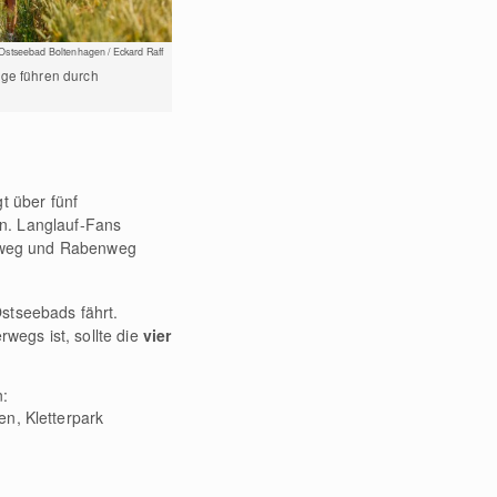
Ostseebad Boltenhagen / Eckard Raff
ege führen durch
t über fünf
en. Langlauf-Fans
nweg und Rabenweg
stseebads fährt.
egs ist, sollte die
vier
n:
en, Kletterpark