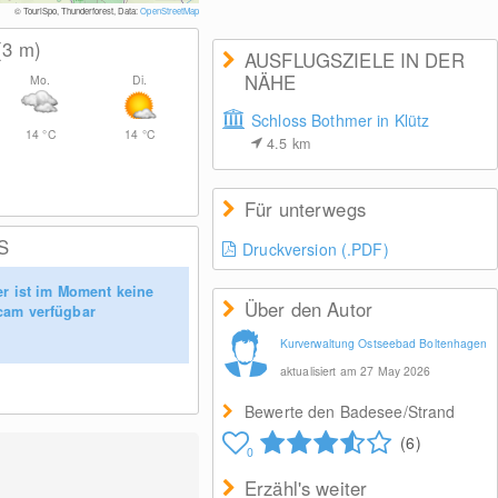
© Ostseebad Bol
© TouriSpo, Thunderforest, Data:
OpenStreetMap
(3
m
)
AUSFLUGSZIELE IN DER
NÄHE
Mo.
Di.
Schloss Bothmer in Klütz
14
°C
14
°C
4.5
km
Für unterwegs
S
Druckversion (.PDF)
er ist im Moment keine
Über den Autor
am verfügbar
Kurverwaltung Ostseebad Boltenhagen
aktualisiert am 27 May 2026
Bewerte den Badesee/Strand
(6)
0
Erzähl's weiter