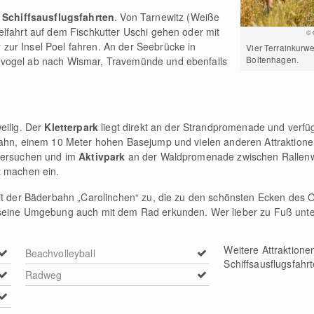
n
Schiffsausflugsfahrten
. Von Tarnewitz (Weiße
lfahrt auf dem Fischkutter Uschi gehen oder mit
© 
ur Insel Poel fahren. An der Seebrücke in
Vier Terrainkurw
Boltenhagen.
vogel ab nach Wismar, Travemünde und ebenfalls
eilig. Der
Kletterpark
liegt direkt an der Strandpromenade und verfüg
bahn, einem 10 Meter hohen Basejump und vielen anderen Attraktion
 versuchen und im
Aktivpark
an der Waldpromenade zwischen Ralle
t machen ein.
it der Bäderbahn „Carolinchen“ zu, die zu den schönsten Ecken des O
seine Umgebung auch mit dem Rad erkunden. Wer lieber zu Fuß unterw
Weitere Attraktione
Beachvolleyball
Schiffsausflugsfahrt
Radweg