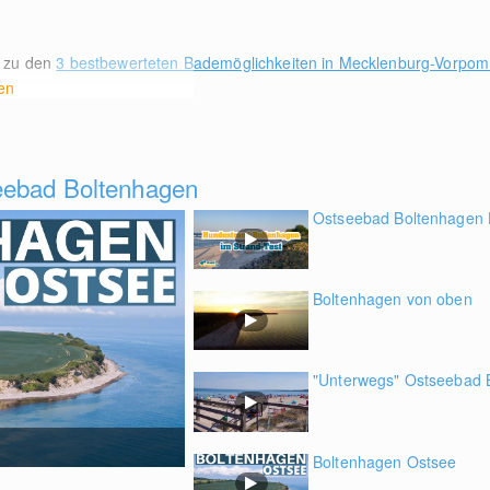
t zu den
3 bestbewerteten Bademöglichkeiten in Mecklenburg-Vorpo
en
eebad Boltenhagen
Ostseebad Boltenhagen 
Boltenhagen von oben
"Unterwegs" Ostseebad B
Boltenhagen Ostsee