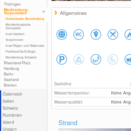
Thüringen
Mecklenburg-
Allgemeines
Vorpommern
Ostseeküste Mecklenburg
Mecklenburgische
Seenplatte
Insel Usedom
Vorpommern
Insel Rügen und Hiddensee
Fischland-Darß-Zingst
Mecklenburg-Schwerin
Rheinland-Pfalz
Hamburg
Berlin
Saarland
Seehöhe:
Bremen
Wassertemperatur:
Keine Ang
Österreich
Italien
Wasserqualität:
Keine Ang
Schweiz
Rumänien
Strand
Island
Ungarn