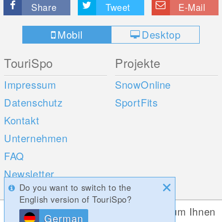
Share
Tweet
E-Mail
Mobil
Desktop
TouriSpo
Projekte
Impressum
SnowOnline
Datenschutz
SportFits
Kontakt
Unternehmen
FAQ
Newsletter
Do you want to switch to the
Umfragen
English version of TouriSpo?
Diese Website verwendet Cookies, um Ihnen
German
Mobile Apps
Social Web