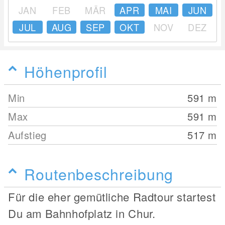
JAN
FEB
MÄR
APR
MAI
JUN
JUL
AUG
SEP
OKT
NOV
DEZ
Höhenprofil
Min
591
m
Max
591
m
Aufstieg
517
m
Routenbeschreibung
Für die eher gemütliche Radtour startest
Du am Bahnhofplatz in Chur.