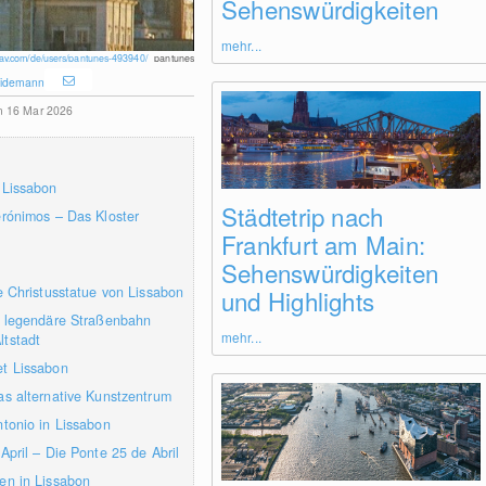
Sehenswürdigkeiten
mehr...
abay.com/de/users/pantunes-493940/
pantunes
idemann
am 16 Mar 2026
 Lissabon
Städtetrip nach
erónimos – Das Kloster
Frankfurt am Main:
Sehenswürdigkeiten
ie Christusstatue von Lissabon
und Highlights
e legendäre Straßenbahn
mehr...
ltstadt
et Lissabon
as alternative Kunstzentrum
ntonio in Lissabon
April – Die Ponte 25 de Abril
en in Lissabon