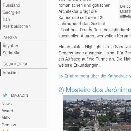
Russland
romanischen und gotischen
Die go
Architektur prägt die
Licht 
Georgien
mittel
Kathedrale seit dem 12.
Iran
Jahrhundert das Gesicht
Aserbaidschan
Lissabons. Das Äußere besticht durch
kunstvollen Altaren, wertvollen Kerami
AFRIKA
Ägypten
Ein absolutes Highlight ist die Schatz
Südafrika
Gegenstände ausgestellt sind. Für Be
ein Aufstieg auf die Türme an. Die N
SÜDAMERIKA
weitere Erkundungen.
Brasilien
>> Erfahre mehr über die Kathedrale 
2) Mosteiro dos Jerónimo
MAGAZIN
News
Award
Aktiv
Genuss