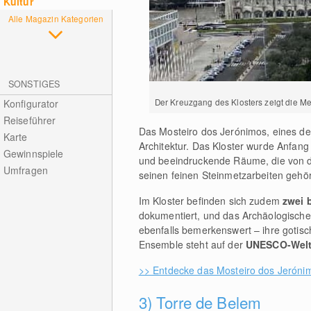
Kultur
Alle Magazin Kategorien
SONSTIGES
Der Kreuzgang des Klosters zeigt die Mei
Konfigurator
Reiseführer
Das Mosteiro dos Jerónimos, eines de
Karte
Architektur. Das Kloster wurde Anfan
Gewinnspiele
und beeindruckende Räume, die von de
Umfragen
seinen feinen Steinmetzarbeiten gehö
Im Kloster befinden sich zudem
zwei 
dokumentiert, und das Archäologische
ebenfalls bemerkenswert – ihre gotis
Ensemble steht auf der
UNESCO-Weltk
>> Entdecke das Mosteiro dos Jeróni
3) Torre de Belem