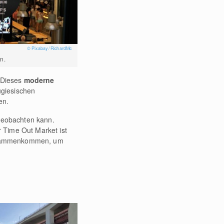
© Pixabay / RichardMc
n.
 Dieses
moderne
ugiesischen
en.
 beobachten kann.
r Time Out Market ist
 zusammenkommen, um