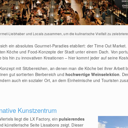
rmet-Liebhaber und Locals zusammen, um die kulinarische Vielfalt zu zelebriere
 sich ein absolutes Gourmet-Paradies etabliert: der Time Out Market.
sten Köche und Food-Konzepte der Stadt unter einem Dach. Von port
e bis hin zu innovativen Kreationen – hier kommt jeder auf seine Kost
 Konzept mit Sitzbereichen, an denen man die Köche bei ihrer Arbeit
inen gut sortierten Bierbereich und
hochwertige Weinselektion
. De
, sondern auch ein sozialer Ort, an dem Einheimische und Touristen
rnative Kunstzentrum
iertels liegt die LX Factory, ein
pulsierendes
und künstlerische Seite Lissabons zeigt. Dieser