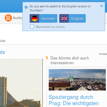
Do you want to switch to the English version of
Konfigurator
Gewinnspiele
Login
TouriSpo?
ht
Kombiniert
Ausflugsziele
Magazin
German
English
Remember my choice
side
hts
Anzeige
Das könnte dich auch
interessieren
Spaziergang durch
Prag: Die wichtigsten