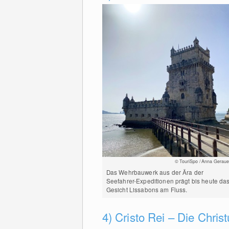
© TouriSpo / Anna Geraue
Das Wehrbauwerk aus der Ära der
Seefahrer-Expeditionen prägt bis heute da
Gesicht Lissabons am Fluss.
4) Cristo Rei – Die Chris