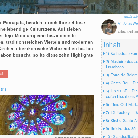
https://pix
Portugals, besticht durch ihre zeitlose
Jonas We
ine lebendige Kulturszene. Auf sieben
aktualisiert 
der Tejo-Mündung eine faszinierende
, traditionsreichen Vierteln und modernen
Inhalt
irchen über ikonische Wahrzeichen bis hin
1) Kathedrale von
abon besucht, sollte diese zehn Highlights
2) Mosteiro dos J
Lissabons
ail
3) Torre de Belem
4) Cristo Rei – D
on
5) Linie 28E – Di
durch Lissabons A
6) Time Out Mark
7) LX Factory – D
8) Kirche Santo A
9) Brücke des 25. 
10) Standseilbahn
© Tourispo/Jonas Weidemann