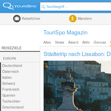
Reiseführer
Wandern
TouriSpo Magazin
Alles
News
Award
Aktiv
Genuss
REISEZIELE
Städtetrip nach Lissabon: 
EUROPA
Deutschland
Österreich
Italien
Schweiz
Frankreich
Spanien
Tschechien
Griechenland