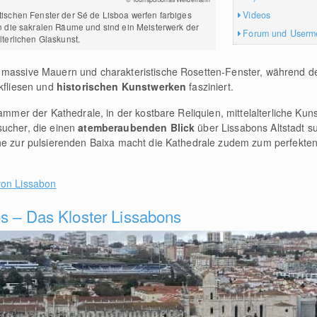
Videos
tischen Fenster der Sé de Lisboa werfen farbiges
in die sakralen Räume und sind ein Meisterwerk der
Forum und Userm
alterlichen Glaskunst.
 massive Mauern und charakteristische Rosetten-Fenster, während d
kfliesen und
historischen Kunstwerken
fasziniert.
kammer der Kathedrale, in der kostbare Reliquien, mittelalterliche Kuns
sucher, die einen
atemberaubenden Blick
über Lissabons Altstadt su
ähe zur pulsierenden Baixa macht die Kathedrale zudem zum perfekte
von Lissabon
s – Das Kloster Lissabons