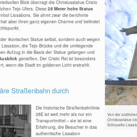
edvollen Blick überragt die Christusstatue Cristo
lichen Tejo-Ufers. Diese
28 Meter hohe Statue
bol Lissabons. Sie ahmt zwar die berühmte
hat aber ihren ganz eigenen Charme und befindet
chtspunkt.
 der ikonischen Statue selbst, sondern auch wegen
 Lissabon, die Tejo-Brücke und die umliegende
en Aufzug in die Basis der Statue gelangen und
Ausblick
genießen. Der Cristo Rei ist besonders
, wenn die Stadt im goldenen Licht erstrahlt.
däre Straßenbahn durch
Die historische Straßenbahnlinie
28E ist weit mehr als nur ein
Von der südlichen
Christusstatue üb
Transportmittel – sie ist eine
Silhouette Lissab
Erfahrung, die Besucher in das
authentische Lissabon