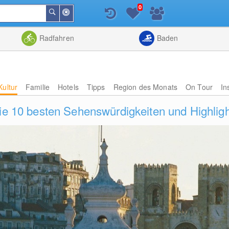
0
In
Suchen
der
Nähe
Listenansicht
Kartenansic
Radfahren
Baden
Kultur
Familie
Hotels
Tipps
Region des Monats
On Tour
In
Die 10 besten Sehenswürdigkeiten und Highlig