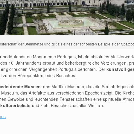
sterschaft der Steinmetze und gilt als eines der schönsten Beispiele der Spätgot
r bedeutendsten Monumente Portugals, ist ein absolutes Meisterwer
g des 16. Jahrhunderts erbaut und beherbergt reiche Verzierungen, p
r glorreichen Vergangenheit Portugals berichten. Der
kunstvoll ge
rt zu den Höhepunkten jedes Besuches.
bedeutende Museen
: das Maritim-Museum, das die Seefahrtsgeschi
 Museum, das Artefakte aus verschiedenen Epochen zeigt. Die Kirche 
chen Gewölbe und leuchtenden Fenster schaffen eine spirituelle Atm
ulturerbeliste
und zieht Besucher aus aller Welt an.
mos