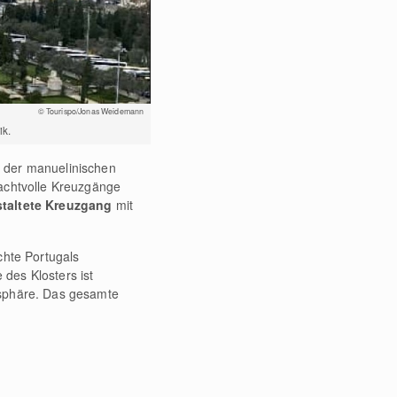
© Tourispo/Jonas Weidemann
ik.
k der manuelinischen
rachtvolle Kreuzgänge
staltete Kreuzgang
mit
chte Portugals
des Klosters ist
osphäre. Das gesamte