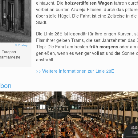
eintaucht. Die
holzvertäfelten Wagen
fahren durc
vorbei an bunten Azulejo-Fliesen, durch das pittor
über steile Hügel. Die Fahrt ist eine Zeitreise in di
Stadt.
Die Linie 28E ist legendär für ihre engen Kurven, s
Flair ihrer gelben Trams, die seit Jahrzehnten das 
© Pixabay
Tipp: Die Fahrt am besten
früh morgens
oder am
e Europas
genießen, wenn es weniger voll ist und die Sonne d
charmanteste
anstrahlt.
>> Weitere Informationen zur Linie 28E
abon