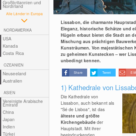
Großbritannien und
Nordirland
Alle Länder in Europa
Lissabon, die charmante Hauptstadt 
Eleganz, historische Schätze und e
NORDAMERIKA
Hügeln erbaut bietet die Stadt an 
USA
Mischung aus prächtigen Bauwerken
Kanada
Kunsträumen. Von majestätischen K
Costa Rica
zu geheimen Kunstecken – wer Liss
unbedingt kennen.
OZEANIEN
Share
Tweet
E-M
Neuseeland
Australien
1) Kathedrale von Lissab
ASIEN
Die Kathedrale von
Vereinigte Arabische
Lissabon, auch bekannt als
Emirate
"Sé de Lisboa", ist das
China
älteste und größte
Japan
Kirchengebäude
der
Indien
Hauptstadt. Mit ihrer
Türkei
beeindruckenden