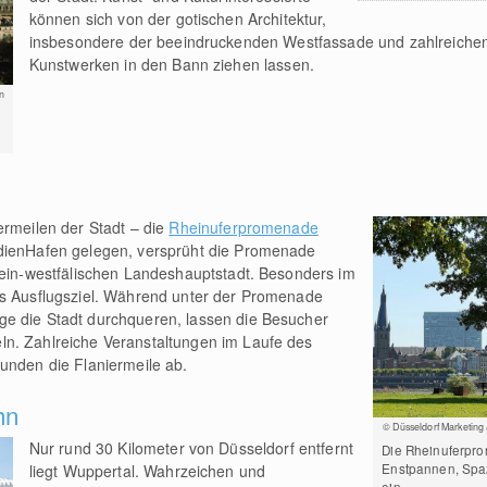
können sich von der gotischen Architektur,
insbesondere der beeindruckenden Westfassade und zahlreiche
Kunstwerken in den Bann ziehen lassen.
n
ermeilen der Stadt – die
Rheinuferpromenade
edienHafen gelegen, versprüht die Promenade
hein-westfälischen Landeshauptstadt. Besonders im
es Ausflugsziel. Während unter der Promenade
e die Stadt durchqueren, lassen die Besucher
n. Zahlreiche Veranstaltungen im Laufe des
unden die Flaniermeile ab.
hn
© Düsseldorf Marketing
Nur rund 30 Kilometer von Düsseldorf entfernt
Die Rheinuferpr
Enstpannen, Spa
liegt Wuppertal. Wahrzeichen und
ein.