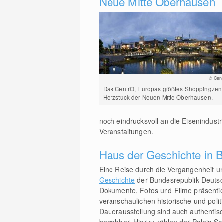
Neue Mitte Oberhausen
© Cen
Das CentrO, Europas größtes Shoppingzent
Herzstück der Neuen Mitte Oberhausen.
noch eindrucksvoll an die Eisenindustri
Veranstaltungen.
Haus der Geschichte in 
Eine Reise durch die Vergangenheit 
Geschichte
der Bundesrepublik Deutsc
Dokumente, Fotos und Filme präsenti
veranschaulichen historische und po
Dauerausstellung sind auch authentis
begehbar. Hierzu zählen der Palais 