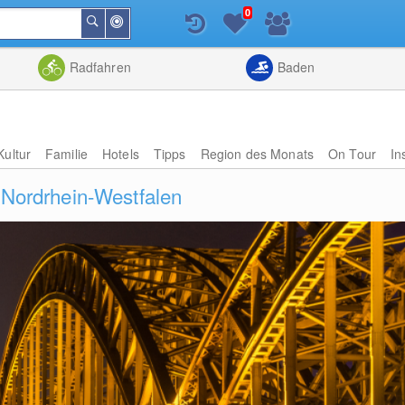
0
In
Suchen
der
Nähe
Listenansicht
Kartenansic
Radfahren
Baden
Kultur
Familie
Hotels
Tipps
Region des Monats
On Tour
In
 Nordrhein-Westfalen