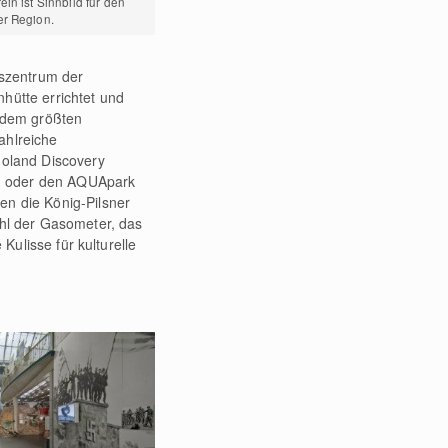
ein ist Sinnbild für den
er Region.
fszentrum der
hütte errichtet und
n dem größten
ahlreiche
goland Discovery
ten oder den AQUApark
n die König-Pilsner
ohl der Gasometer, das
Kulisse für kulturelle