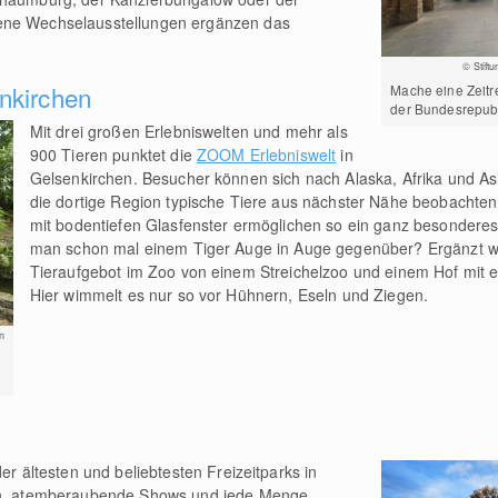
ene Wechselausstellungen ergänzen das
© Stift
nkirchen
Mache eine Zeitr
der Bundesrepubl
Mit drei großen Erlebniswelten und mehr als
900 Tieren punktet die
ZOOM Erlebniswelt
in
Gelsenkirchen. Besucher können sich nach Alaska, Afrika und A
die dortige Region typische Tiere aus nächster Nähe beobacht
mit bodentiefen Glasfenster ermöglichen so ein ganz besonderes
man schon mal einem Tiger Auge in Auge gegenüber? Ergänzt wi
Tieraufgebot im Zoo von einem Streichelzoo und einem Hof mit e
Hier wimmelt es nur so vor Hühnern, Eseln und Ziegen.
n
der ältesten und beliebtesten Freizeitparks in
nen, atemberaubende Shows und jede Menge