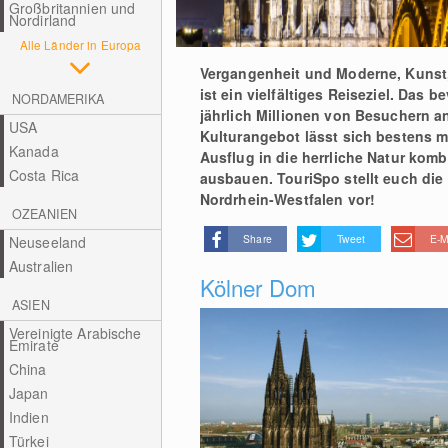
Großbritannien und
Nordirland
Alle Länder in Europa
Vergangenheit und Moderne, Kunst,
ist ein vielfältiges Reiseziel. Das
NORDAMERIKA
jährlich Millionen von Besuchern a
USA
Kulturangebot lässt sich bestens 
Kanada
Ausflug in die herrliche Natur kom
Costa Rica
ausbauen. TouriSpo stellt euch die
Nordrhein-Westfalen vor!
OZEANIEN
Share
Tweet
E-M
Neuseeland
Australien
Kölner Dom
ASIEN
Vereinigte Arabische
Emirate
China
Japan
Indien
Türkei