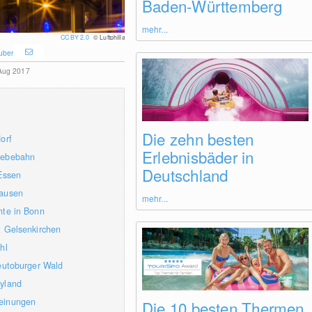
Baden-Württemberg
mehr...
CC BY 2.0
© Luftphilla
uber
 Aug 2017
Die zehn besten
orf
Erlebnisbäder in
webebahn
Deutschland
Essen
hausen
mehr...
hte in Bonn
t Gelsenkirchen
hl
eutoburger Wald
yland
einungen
Die 10 besten Thermen