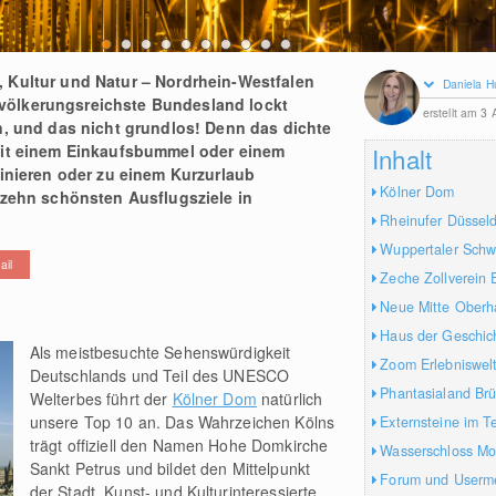
 Kultur und Natur – Nordrhein-Westfalen
Daniela H
 bevölkerungsreichste Bundesland lockt
erstellt am 3
n, und das nicht grundlos! Denn das dichte
mit einem Einkaufsbummel oder einem
Inhalt
binieren oder zu einem Kurzurlaub
Kölner Dom
 zehn schönsten Ausflugsziele in
Rheinufer Düsseld
Wuppertaler Sch
ail
Zeche Zollverein 
Neue Mitte Ober
Haus der Geschic
Als meistbesuchte Sehenswürdigkeit
Zoom Erlebniswel
Deutschlands und Teil des UNESCO
Phantasialand Brü
Welterbes führt der
Kölner Dom
natürlich
unsere Top 10 an. Das Wahrzeichen Kölns
Externsteine im T
trägt offiziell den Namen Hohe Domkirche
Wasserschloss Mo
Sankt Petrus und bildet den Mittelpunkt
Forum und Userm
der Stadt. Kunst- und Kulturinteressierte