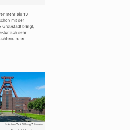
rer mehr als 13
schon mit der
 Großstadt bringt,
ektonisch sehr
euchtend roten
© Jochen Tack Stiftung Zollverein