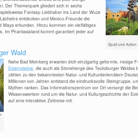
. Der Themenpark gliedert sich in sechs
ispielsweise Fantasy-Liebhaber ins Land der Wuze
 Lächelns entdecken und Mexico-Freunde die
Maya erkunden. Hinzu kommen ein vielfältiges
. Im Phantasialand kommt garantiert jeder auf
Spaß und Action 
rger Wald
Nahe Bad Meinberg erwarten dich einzigartig geformte, riesige F
Externsteine
, die auch als Stonehenge des Teutoburger Waldes 
zählen zu den bekanntesten Natur- und Kulturdenkmälern Deutsch
Millionen von Jahren entstand die eindrucksvolle Steingruppe, um
Mythen ranken. Das Informationszentrum vor Ort versorgt die Bes
Wissenswertem rund um die Natur- und Kulturgeschichte der Ext
auf eine interaktive Zeitreise mit.
s
"