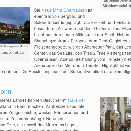
Die Zeche Zollver
Strukturwandel d
Die
Neue Mitte Oberhausen
ist
ebenfalls von Bergbau und
Schwerindustrie geprägt. Das Freizeit- und Einkau
besonderen Art wurde auf dem Gelände einer Eisen
bildet nun den neuen Mittelpunkt der Stadt. Nebe
Shoppingzentrums Europas, dem CentrO, gibt es z
Freizeitangebote, wie den Abenteuer Park, das Le
trO Management GmbH
rum, bildet das
Center, das Sea Life, den Tree 2 Tree Klettergar
Oberhausen. Abendunterhaltung vom Feinsten biete
Arena oder das Metronom Theater. Highlight ist w
e erinnert. Die Ausstellungshalle der Superlative bildet eine einmalige 
Bonn
unseres Landes können Besucher im
Haus der
hland in Bonn machen. Zahlreiche Exponate,
eren Zeitgeschichte, wecken Erinnerungen und
litische Zusammenhänge. Neben der
che Orte, die unweit des Museums liegen,
Schaumburg, der Kanzlerbungalow oder der