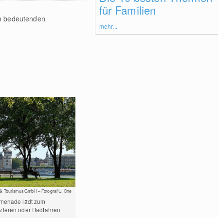
für Familien
n bedeutenden
mehr...
 & Tourismus GmbH – Fotograf U. Otte
omenade lädt zum
zieren oder Radfahren