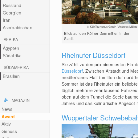
Russland
Georgien
Iran
Aserbaidschan
© KölnTourismus GmbH / Andreas Möltge
Blick auf den Kölner Dom mitten in der
Stadt.
AFRIKA
Ägypten
Rheinufer Düsseldorf
Südafrika
Sie zählt zu den prominentesten Flani
SÜDAMERIKA
Düsseldorf
. Zwischen Altstadt und M
Brasilien
mediterranes Flair inmitten der nordr
Sommer ist das Rheinufer ein beliebt
täglich mehrere zehntausend Fahrzeug
oben auf dem Tunnel die Seele baumel
MAGAZIN
Jahres und das kulinarische Angebot r
News
Wuppertaler Schwebeba
Award
Aktiv
Genuss