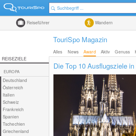
Reiseführer
Wandern
TouriSpo Magazin
Alles
News
Award
Aktiv
Genuss
REISEZIELE
Die Top 10 Ausflugsziele in
EUROPA
Deutschland
Österreich
Italien
Schweiz
Frankreich
Spanien
Tschechien
Griechenland