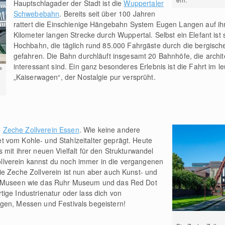
Hauptschlagader der Stadt ist die
Wuppertaler
Schwebebahn
. Bereits seit über 100 Jahren
rattert die Einschienige Hängebahn System Eugen Langen auf ih
Kilometer langen Strecke durch Wuppertal. Selbst ein Elefant ist 
Hochbahn, die täglich rund 85.000 Fahrgäste durch die bergische
gefahren. Die Bahn durchläuft insgesamt 20 Bahnhöfe, die archit
interessant sind. Ein ganz besonderes Erlebnis ist die Fahrt im l
e
„Kaiserwagen“, der Nostalgie pur versprüht.
e
Zeche Zollverein Essen
. Wie keine andere
 vom Kohle- und Stahlzeitalter geprägt. Heute
mit ihrer neuen Vielfalt für den Strukturwandel
lverein kannst du noch immer in die vergangenen
e Zeche Zollverein ist nun aber auch Kunst- und
ge Museen wie das Ruhr Museum und das Red Dot
ige Industrienatur oder lass dich von
gen, Messen und Festivals begeistern!