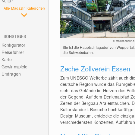
Kultur
Alle Magazin Kategorien
SONSTIGES
© schwebebahn.d
Konfigurator
Sie ist die Hauptschlagader von Wuppertal:
Reiseführer
die Schwebebahn.
Karte
Zeche Zollverein Essen
Gewinnspiele
Umfragen
Zum UNESCO Welterbe zählt auch di
deutsche Region wurde das Ruhrgebiet
steht das Gelände im Herzen des Potts 
der Gegend. Auf dem Denkmalpfad Zol
Zeiten der Bergbau-Ära eintauchen. Di
Kulturstandort. Besuche hochkaräti
Design Museum, entdecke die einzigart
verschiedensten Konzerten, Aufführun