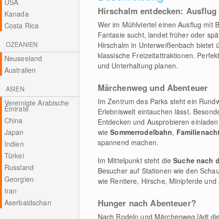
USA
Hirschalm entdecken: Ausflug 
Kanada
Wer im Mühlviertel einen Ausflug mit
Costa Rica
Fantasie sucht, landet früher oder sp
OZEANIEN
Hirschalm in Unterweißenbach bietet 
klassische Freizeitattraktionen. Perfek
Neuseeland
und Unterhaltung planen.
Australien
Märchenweg und Abenteuer
ASIEN
Im Zentrum des Parks steht ein Rundwe
Vereinigte Arabische
Emirate
Erlebniswelt eintauchen lässt. Besonde
China
Entdecken und Ausprobieren einladen.
Japan
wie
Sommerrodelbahn
,
Familienach
spannend machen.
Indien
Türkei
Im Mittelpunkt steht die
Suche nach d
Russland
Besucher auf Stationen wie den Scha
Georgien
wie Rentiere, Hirsche, Minipferde un
Iran
Hunger nach Abenteuer?
Aserbaidschan
Nach Rodeln und Märchenweg lädt di