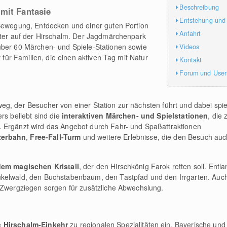
Beschreibung
mit Fantasie
Entstehung und
 Bewegung, Entdecken und einer guten Portion
Anfahrt
äter auf der Hirschalm. Der Jagdmärchenpark
über 60 Märchen- und Spiele-Stationen sowie
Videos
t für Familien, die einen aktiven Tag mit Natur
Kontakt
Forum und Use
g, der Besucher von einer Station zur nächsten führt und dabei spiel
rs beliebt sind die
interaktiven Märchen- und Spielstationen
, die
 Ergänzt wird das Angebot durch Fahr- und Spaßattraktionen
terbahn
,
Free-Fall-Turm
und weitere Erlebnisse, die den Besuch auch
em magischen Kristall
, der den Hirschkönig Farok retten soll. Entl
ukelwald, den Buchstabenbaum, den Tastpfad und den Irrgarten. Au
d Zwergziegen sorgen für zusätzliche Abwechslung.
e
Hirschalm-Einkehr
zu regionalen Spezialitäten ein. Bayerische und