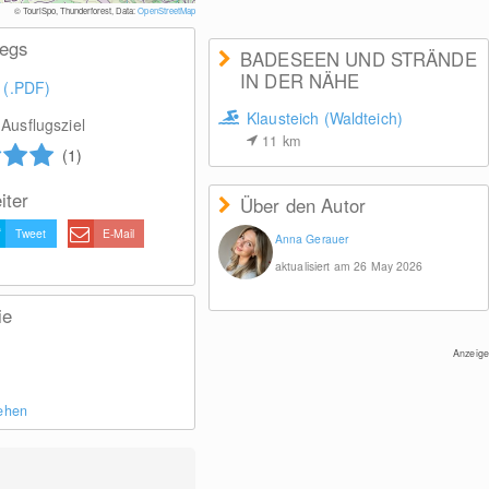
© TouriSpo, Thunderforest, Data:
OpenStreetMap
wegs
BADESEEN UND STRÄNDE
IN DER NÄHE
 (.PDF)
Klausteich (Waldteich)
Ausflugsziel
11
km
(1)
iter
Über den Autor
Tweet
E-Mail
Anna Gerauer
aktualisiert am 26 May 2026
ie
Anzeige
sehen