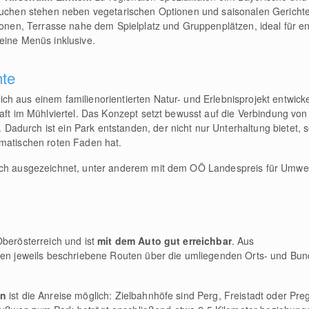
 Kuchen stehen neben vegetarischen Optionen und saisonalen Gerichte
tionen, Terrasse nahe dem Spielplatz und Gruppenplätzen, ideal für e
eine Menüs inklusive.
hte
h aus einem familienorientierten Natur- und Erlebnisprojekt entwickel
haft im Mühlviertel. Das Konzept setzt bewusst auf die Verbindung von
. Dadurch ist ein Park entstanden, der nicht nur Unterhaltung bietet,
ematischen roten Faden hat.
ach ausgezeichnet, unter anderem mit dem OÖ Landespreis für Umwel
Oberösterreich und ist
mit dem Auto gut erreichbar
. Aus
hren jeweils beschriebene Routen über die umliegenden Orts- und Bu
ln
ist die Anreise möglich: Zielbahnhöfe sind Perg, Freistadt oder Pre