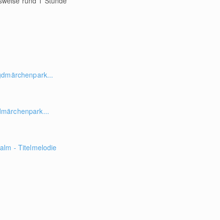
sweise rund 1 Stunde
gdmärchenpark...
märchenpark...
lm - Titelmelodie