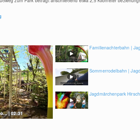
ußweg zum Park beträgt anschließend etwa 2,5 Kilometer beziehung
g
Familienachterbahn | Ja
Sommerrodelbahn | Jagd
Jagdmärchenpark Hirscha
... | 02:31