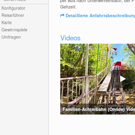
per Bus nach Unterweißenbach; der F
Gehzeit.
Konfigurator
Reiseführer
Detaillierte Anfahrtsbeschreibun
Karte
Gewinnspiele
Videos
Umfragen
Familien-Achterbahn (Onride) Video