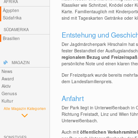
AFRIKA
Klassiker wie Schnitzel, Knödel oder
Ägypten
Karte. Familientauglich mit Kinderpor
Südafrika
sind mit Tageskarten Getränke oder kl
SÜDAMERIKA
Entstehung und Geschic
Brasilien
Der Jagdmärchenpark Hirschalm hat sic
fester Bestandteil der Ausflugslandsc
regionalem Bezug und Freizeitspaß
MAGAZIN
persönliche Note und einen klaren th
News
Der Freizeitpark wurde bereits mehrf
Award
dem Landesfamilienpreis.
Aktiv
Genuss
Anfahrt
Kultur
Der Park liegt in Unterweißenbach in 
Alle Magazin Kategorien
Richtung Freistadt, Linz und Wien fü
Unterweißenbach.
Auch mit
öffentlichen Verkehrsmitte
SONSTIGES