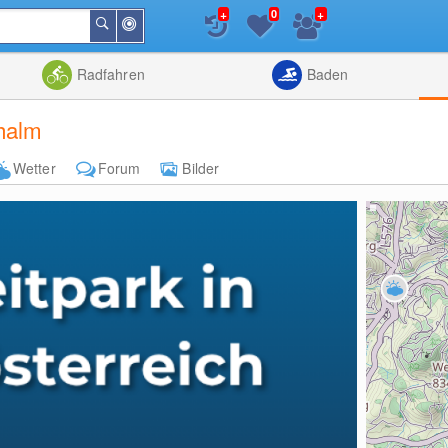
+
+
0
In
Suchen
der
Nähe
Listenansicht
Kartenansic
Radfahren
Baden
halm
Wetter
Forum
Bilder