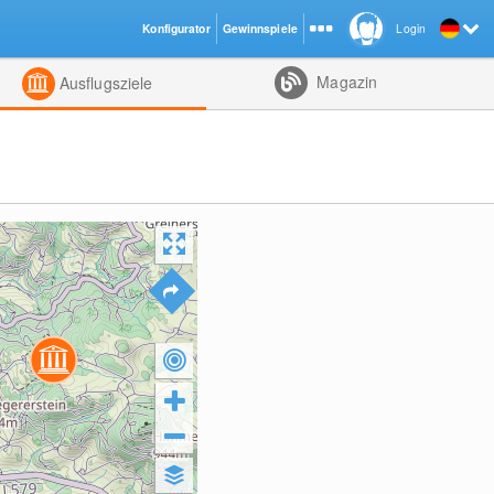
Konfigurator
Gewinnspiele
Login
ht
Kombiniert
Magazin
Ausflugsziele