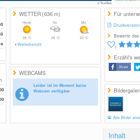
© TouriSpo
WETTER
(636
m
)
Für unter
Heute
So.
Mo.
90
Druckversion
30
Bewerte das 
28
°C
28
°C
30
°C
os
Wetterbericht
0
Erzähl's we
Share
WEBCAMS
en
Leider ist im Moment keine
00
Bildergaler
Webcam verfügbar
00
Alle Bilder an
Inhalt