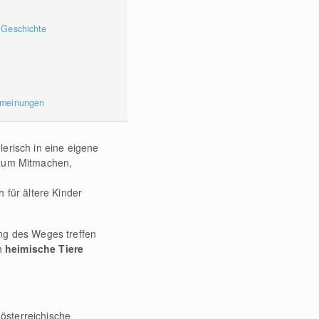
 Geschichte
rmeinungen
erisch in eine eigene
 zum Mitmachen,
 für ältere Kinder
ang des Weges treffen
ch
heimische Tiere
 österreichische