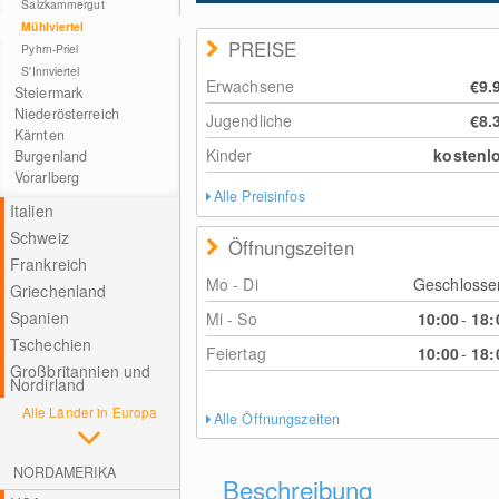
Salzkammergut
Mühlviertel
PREISE
Pyhrn-Priel
S'Innviertel
Erwachsene
€9.
Steiermark
Niederösterreich
Jugendliche
€8.
Kärnten
Kinder
kostenl
Burgenland
Vorarlberg
Alle Preisinfos
Italien
Schweiz
Öffnungszeiten
Frankreich
Mo - Di
Geschloss
Griechenland
Spanien
Mi - So
10:00
-
18:
Tschechien
Feiertag
10:00
-
18:
Großbritannien und
Nordirland
Alle Länder in Europa
Alle Öffnungszeiten
NORDAMERIKA
Beschreibung