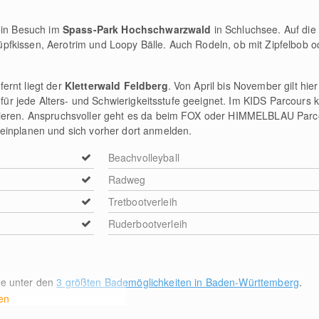
 ein Besuch im
Spass-Park Hochschwarzwald
in Schluchsee. Auf die
fkissen, Aerotrim und Loopy Bälle. Auch Rodeln, ob mit Zipfelbob 
ernt liegt der
Kletterwald Feldberg
. Von April bis November gilt hie
d für jede Alters- und Schwierigkeitsstufe geeignet. Im KIDS Parcours
bieren. Anspruchsvoller geht es da beim FOX oder HIMMELBLAU Parco
einplanen und sich vorher dort anmelden.
Beachvolleyball
Radweg
Tretbootverleih
Ruderbootverleih
ee unter den
3 größten Bademöglichkeiten in Baden-Württemberg
.
en