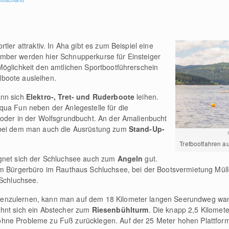
tler attraktiv. In Aha gibt es zum Beispiel eine
ember werden hier Schnupperkurse für Einsteiger
Möglichkeit den amtlichen Sportbootführerschein
boote ausleihen.
ann sich
Elektro-, Tret- und Ruderboote
leihen.
qua Fun neben der Anlegestelle für die
 oder in der Wolfsgrundbucht. An der Amalienbucht
 bei dem man auch die Ausrüstung zum
Stand-Up-
Tretbootfahren a
ignet sich der Schluchsee auch zum
Angeln
gut.
im Bürgerbüro im Rauthaus Schluchsee, bei der Bootsvermietung Mül
 Schluchsee.
enzulernen, kann man auf dem 18 Kilometer langen Seerundweg wan
ohnt sich ein Abstecher zum
Riesenbühlturm
. Die knapp 2,5 Kilomet
hne Probleme zu Fuß zurücklegen. Auf der 25 Meter hohen Plattform