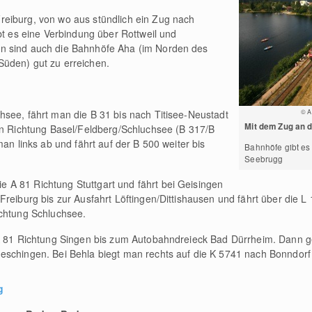
eiburg, von wo aus stündlich ein Zug nach
bt es eine Verbindung über Rottweil und
n sind auch die Bahnhöfe Aha (im Norden des
üden) gut zu erreichen.
see, fährt man die B 31 bis nach Titisee-Neustadt
© A
Mit dem Zug an 
en Richtung Basel/Feldberg/Schluchsee (B 317/B
man links ab und fährt auf der B 500 weiter bis
Bahnhöfe gibt es
Seebrugg
A 81 Richtung Stuttgart und fährt bei Geisingen
reiburg bis zur Ausfahrt Löftingen/Dittishausen und fährt über die L
ichtung Schluchsee.
 A 81 Richtung Singen bis zum Autobahndreieck Bad Dürrheim. Dann g
schingen. Bei Behla biegt man rechts auf die K 5741 nach Bonndorf 
g