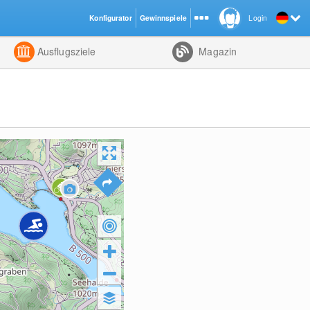
Konfigurator
Gewinnspiele
Login
ht
Kombiniert
Ausflugsziele
Magazin