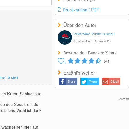
Druckversion (.PDF)
Über den Autor
Schwarzwald Tourismus GmbH
aktualisiert am 10 Jun 2026
Bewerte den Badesee/Strand
(4)
0
Erzähl's weiter
rmeinungen
Share
Tweet
E-Mail
sche Kurort Schluchsee.
Anzeige
nde des Sees befindet
eibliche Wohl ist dank
Erwachsenen hier auf