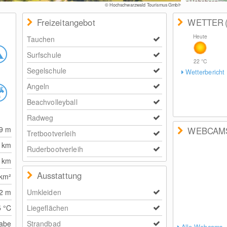
© Hochschwarzwald Tourismus GmbH
Freizeitangebot
WETTER
Heute
Tauchen
Surfschule
22
°C
Segelschule
Wetterbericht
Angeln
Beachvolleyball
Radweg
19
m
WEBCAM
Tretbootverleih
0
km
Ruderbootverleih
0
km
Ausstattung
km²
62
m
Umkleiden
5
°C
Liegeflächen
abe
Strandbad