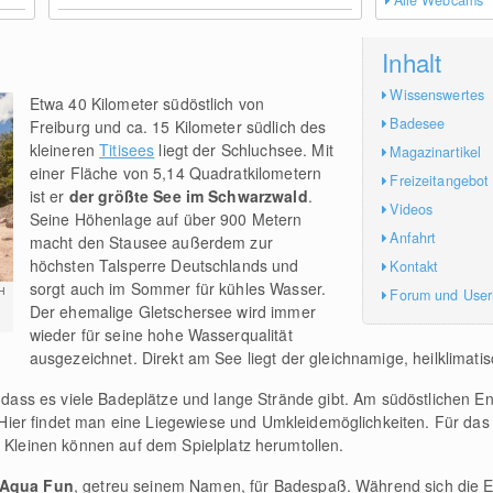
Alle Webcams
Inhalt
Wissenswertes
Etwa 40 Kilometer südöstlich von
Badesee
Freiburg und ca. 15 Kilometer südlich des
kleineren
Titisees
liegt der Schluchsee. Mit
Magazinartikel
einer Fläche von 5,14 Quadratkilometern
Freizeitangebot
ist er
der größte See im Schwarzwald
.
Videos
Seine Höhenlage auf über 900 Metern
Anfahrt
macht den Stausee außerdem zur
höchsten Talsperre Deutschlands und
Kontakt
sorgt auch im Sommer für kühles Wasser.
H
Forum und Use
Der ehemalige Gletschersee wird immer
wieder für seine hohe Wasserqualität
ausgezeichnet. Direkt am See liegt der gleichnamige, heilklimati
so dass es viele Badeplätze und lange Strände gibt. Am südöstlichen E
 Hier findet man eine Liegewiese und Umkleidemöglichkeiten. Für das l
e Kleinen können auf dem Spielplatz herumtollen.
 Aqua Fun
, getreu seinem Namen, für Badespaß. Während sich die 