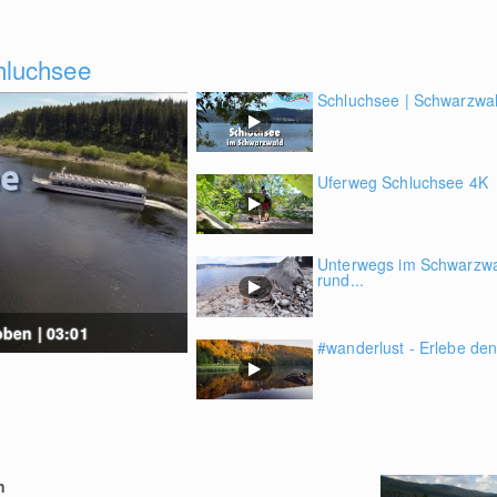
hluchsee
Schluchsee | Schwarzwald
Uferweg Schluchsee 4K
Unterwegs im Schwarzwa
rund...
ben | 03:01
#wanderlust - Erlebe d
n