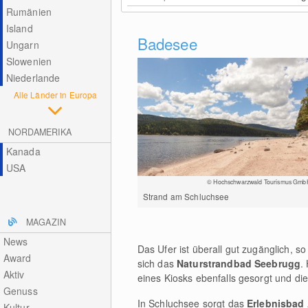
Rumänien
Island
Badesee
Ungarn
Slowenien
Niederlande
Alle Länder in Europa
NORDAMERIKA
Kanada
USA
© Hochschwarzwald Tourismus Gmb
Strand am Schluchsee
MAGAZIN
News
Das Ufer ist überall gut zugänglich, 
Award
sich das
Naturstrandbad Seebrugg
.
Aktiv
eines Kiosks ebenfalls gesorgt und di
Genuss
In Schluchsee sorgt das
Erlebnisbad
Kultur