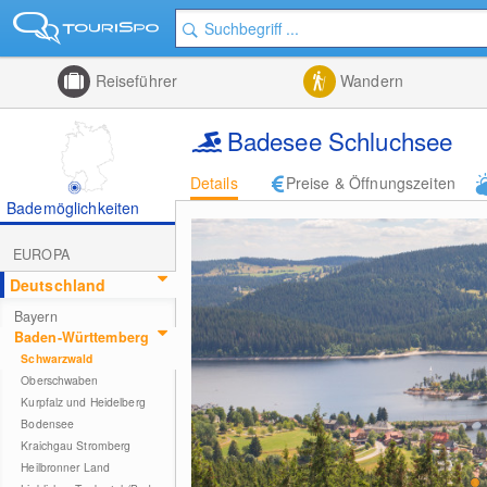
Reiseführer
Wandern
Badesee Schluchsee
Details
Preise & Öffnungszeiten
Bademöglichkeiten
EUROPA
Deutschland
Bayern
Baden-Württemberg
Schwarzwald
Oberschwaben
Kurpfalz und Heidelberg
Bodensee
Kraichgau Stromberg
Heilbronner Land