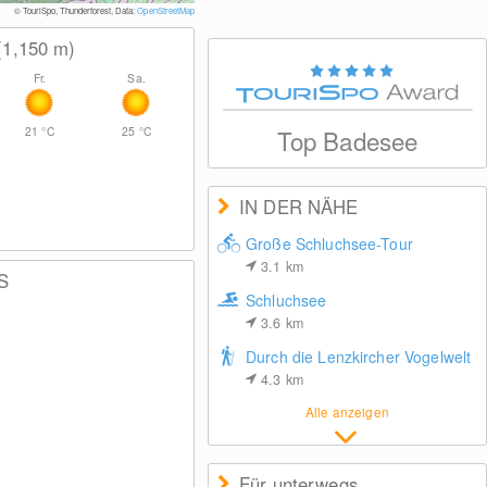
© Tourist
© TouriSpo, Thunderforest, Data:
OpenStreetMap
(1,150
m
)
Fr.
Sa.
21
°C
25
°C
Top Badesee
IN DER NÄHE
Große Schluchsee-Tour
3.1
km
S
Schluchsee
3.6
km
Durch die Lenzkircher Vogelwelt
4.3
km
Alle anzeigen
Für unterwegs