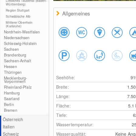
Liebliches Taubertal (Baden-
Württemberg)
Region Stuttgart
Allgemeines
Schwäbische Alb
Mittlerer Oberrhein
(Karlsruhe)
Nordrhein-Westfalen
Niedersachsen
Schleswig-Holstein
Sachsen
Brandenburg
Sachsen-Anhalt
Hessen
Thüringen
Seehöhe:
9
Mecklenburg-
Vorpommern
Breite:
1.5
Rheinland-Pfalz
Hamburg
Länge:
7.5
Saarland
Berlin
Fläche:
5.1
Bremen
Tiefe:
Österreich
Wassertemperatur:
2
Italien
Wasserqualität:
Keine Ang
Schweiz