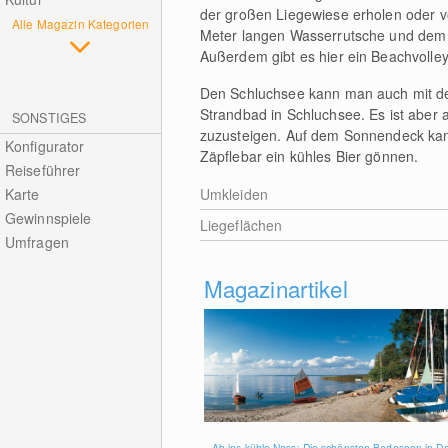
der großen Liegewiese erholen oder 
Alle Magazin Kategorien
Meter langen Wasserrutsche und dem 
Außerdem gibt es hier ein Beachvolley
Den Schluchsee kann man auch mit de
Strandbad in Schluchsee. Es ist aber
SONSTIGES
zuzusteigen. Auf dem Sonnendeck kan
Konfigurator
Zäpflebar ein kühles Bier gönnen.
Reiseführer
Karte
Umkleiden
Gewinnspiele
Liegeflächen
Umfragen
Magazinartikel
Ab ins kühle Nass: Die schönsten Badeseen in D