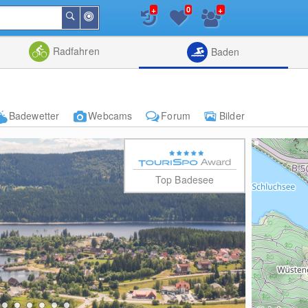
+
+
0
In
Suchen
der
Nähe
Listenansicht
Kartenansic
Radfahren
Baden
Badewetter
Webcams
Forum
Bilder
Top Badesee