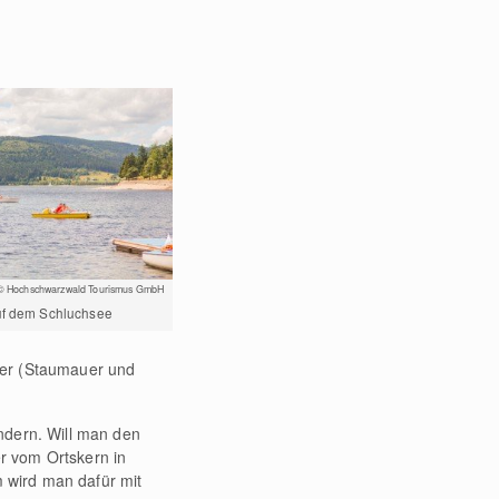
© Hochschwarzwald Tourismus GmbH
uf dem Schluchsee
ler (Staumauer und
dern. Will man den
er vom Ortskern in
 wird man dafür mit