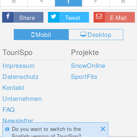
1
Share
Tweet
E-Mail
Mobil
Desktop
TouriSpo
Projekte
Impressum
SnowOnline
Datenschutz
SportFits
Kontakt
Unternehmen
FAQ
Newsletter
Do you want to switch to the
Umfragen
English version of TouriSpo?