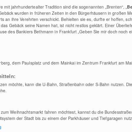
e mit jahrhundertealter Tradition sind die sogenannten „Brenten“, „
B
bäck wurden in früheren Zeiten in den Bürgerhäusern in großen Me
 an ihre Verehrten verschickt. Behielten sie es, durfte er hoffen, sch
das Gebäck seine Namen hat, ist nicht restlos geklärt. Einer Überlief
use des Bankiers Bethmann in Frankfurt „Geben Sie mir doch noch ei
berg, dem Paulsplatz und dem Mainkai im Zentrum Frankfurt am Main
itteln:
nutzen möchte, kann die U-Bahn, Straßenbahn oder S-Bahn nutzen. Die
che.
 zum Weihnachtsmarkt fahren möchtest, kannst du die Bundesstraße
itsystem der Stadt bis zu einem der Parkhäuser und Tiefgaragen nut
g