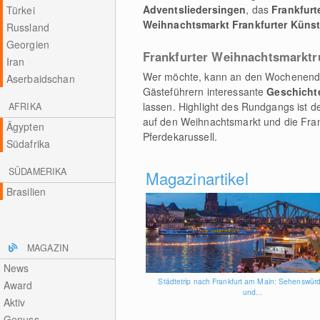
Adventsliedersingen
, das
Frankfurt
Türkei
Weihnachtsmarkt Frankfurter Künst
Russland
Georgien
Frankfurter Weihnachtsmarkt
Iran
Wer möchte, kann an den Wochenend
Aserbaidschan
Gästeführern interessante
Geschicht
lassen. Highlight des Rundgangs ist d
AFRIKA
auf den Weihnachtsmarkt und die Fran
Ägypten
Pferdekarussell.
Südafrika
SÜDAMERIKA
Magazinartikel
Brasilien
MAGAZIN
News
Städtetrip nach Frankfurt am Main: Sehenswürd
Award
und...
Aktiv
Genuss