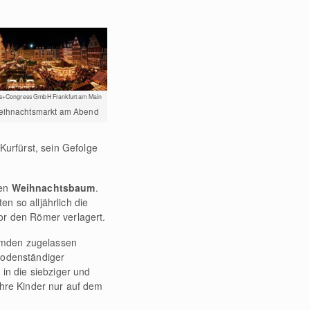
s+Congress GmbH Frankfurt am Main
Weihnachtsmarkt am Abend
Kurfürst, sein Gefolge
den
Weihnachtsbaum
.
n so alljährlich die
vor den Römer verlagert.
remden zugelassen
bodenständiger
n die siebziger und
ihre Kinder nur auf dem