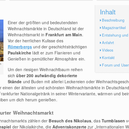
Inhalt
Beschreibung
Einer der größten und bedeutendsten
Magazinartikel
Weihnachtsmärkte in Deutschland ist der
Weihnachtsmarkt in
Frankfurt am Main
.
Entstehung und
Vor der herrlichen Kulisse des
Anfahrt
Römerbergs
und der geschichtsträchtigen
Videos
Paulskirche
lädt er zum Flanieren und
Kontakt
Genießen in gemütlicher Atmosphäre ein.
n
Forum und Use
Um den riesigen Weihnachtbaum reihen
sich
über 200 aufwändig dekorierte
Stände
und Buden mit allerlei Leckereien oder Weihnachtsgesch
 einen der ältesten und schönsten Weihnachtsmärkte in Deutschland 
Frankfurter Nationalgetränk in seiner Wintervariante, wärmen und be
eiben um dich herum genießen.
furter Weihnachtsmarkt
ihnachtsmarkts zählen der
Besuch des Nikolaus
, das
Turmblasen
v
nspiel
der Nikolaikirche, die
Adventskonzerte
zur „Internationalen W