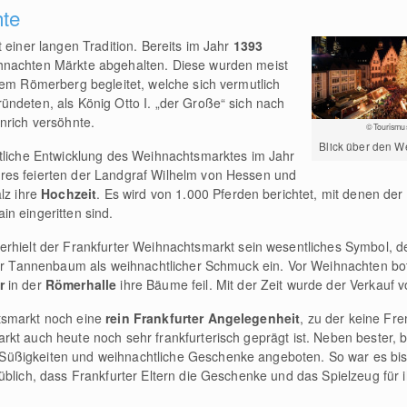
hte
 einer langen Tradition. Bereits im Jahr
1393
hnachten Märkte abgehalten. Diese wurden meist
dem Römerberg begleitet, welche sich vermutlich
ndeten, als König Otto I. „der Große“ sich nach
nrich versöhnte.
©Tourismu
Blick über den 
tliche Entwicklung des Weihnachtsmarktes im Jahr
res feierten der Landgraf Wilhelm von Hessen und
lz ihre
Hochzeit
. Es wird von 1.000 Pferden berichtet, mit denen der 
n eingeritten sind.
erhielt der Frankfurter Weihnachtsmarkt sein wesentliches Symbol, 
der Tannenbaum als weihnachtlicher Schmuck ein. Vor Weihnachten bote
r
in der
Römerhalle
ihre Bäume feil. Mit der Zeit wurde der Verkauf 
tsmarkt noch eine
rein Frankfurter Angelegenheit
, zu der keine F
kt auch heute noch sehr frankfurterisch geprägt ist. Neben bester, 
ßigkeiten und weihnachtliche Geschenke angeboten. So war es bis i
üblich, dass Frankfurter Eltern die Geschenke und das Spielzeug für 