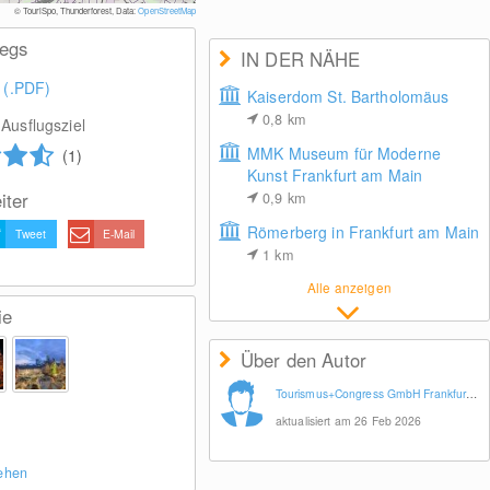
©Tourismus+Congress G
© TouriSpo, Thunderforest, Data:
OpenStreetMap
wegs
IN DER NÄHE
 (.PDF)
Kaiserdom St. Bartholomäus
0,8
km
Ausflugsziel
MMK Museum für Moderne
(1)
Kunst Frankfurt am Main
iter
0,9
km
Römerberg in Frankfurt am Main
Tweet
E-Mail
1
km
Alle anzeigen
ie
Über den Autor
Tourismus+Congress GmbH Frankfurt am Main
aktualisiert am 26 Feb 2026
sehen