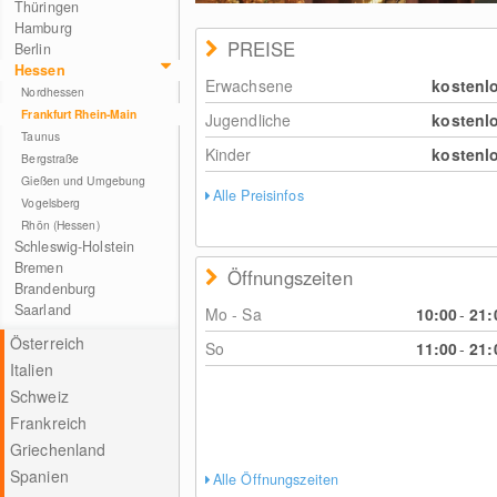
Thüringen
Hamburg
PREISE
Berlin
Hessen
Erwachsene
kostenl
Nordhessen
Frankfurt Rhein-Main
Jugendliche
kostenl
Taunus
Kinder
kostenl
Bergstraße
Gießen und Umgebung
Alle Preisinfos
Vogelsberg
Rhön (Hessen)
Schleswig-Holstein
Bremen
Öffnungszeiten
Brandenburg
Saarland
Mo - Sa
10:00
-
21:
Österreich
So
11:00
-
21:
Italien
Schweiz
Frankreich
Griechenland
Spanien
Alle Öffnungszeiten