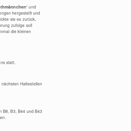
ethmännchen
“ und
ngen hergestellt und
ickte sie es zurück,
erung zufolge soll
nmal die kleinen
s statt.
 nächsten Haltestellen
n B8, B3, B44 und B43
zen.