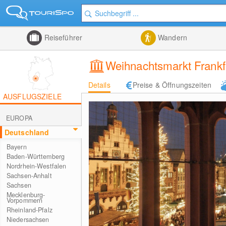
Reiseführer
Wandern
Weihnachtsmarkt Frankf
Details
Preise & Öffnungszeiten
AUSFLUGSZIELE
EUROPA
Deutschland
Bayern
Baden-Württemberg
Nordrhein-Westfalen
Sachsen-Anhalt
Sachsen
Mecklenburg-
Vorpommern
Rheinland-Pfalz
Niedersachsen