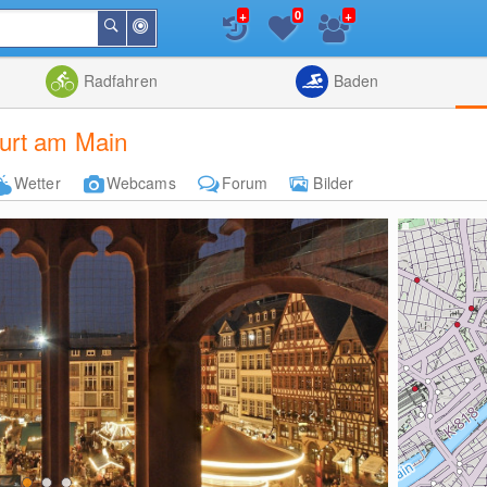
+
+
0
In
Suchen
der
Nähe
Listenansicht
Kartenansic
Radfahren
Baden
urt am Main
Wetter
Webcams
Forum
Bilder