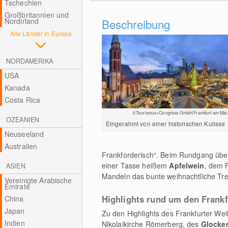
Tschechien
Großbritannien und
Nordirland
Beschreibung
Alle Länder in Europa
NORDAMERIKA
USA
Kanada
Costa Rica
©Tourismus+Congress GmbH Frankfurt am Mai
OZEANIEN
Eingerahmt von einer historischen Kulisse
Neuseeland
Australien
Frankforderisch“. Beim Rundgang über
einer Tasse heißem
Apfelwein
, dem 
ASIEN
Mandeln das bunte weihnachtliche Tr
Vereinigte Arabische
Emirate
Highlights rund um den Frank
China
Japan
Zu den Highlights des Frankfurter We
Indien
Nikolaikirche Römerberg, des
Glocke