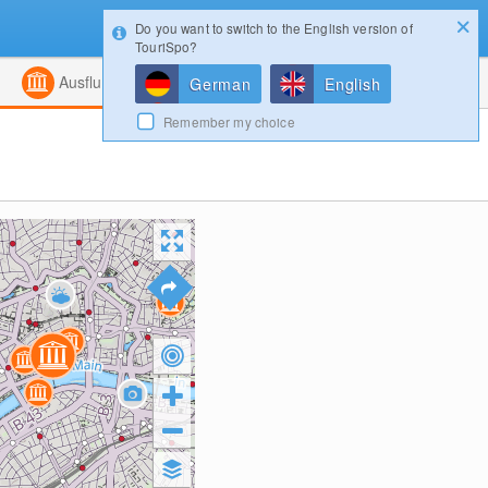
Do you want to switch to the English version of
Konfigurator
Gewinnspiele
Login
TouriSpo?
ht
Kombiniert
Magazin
Ausflugsziele
German
English
Remember my choice