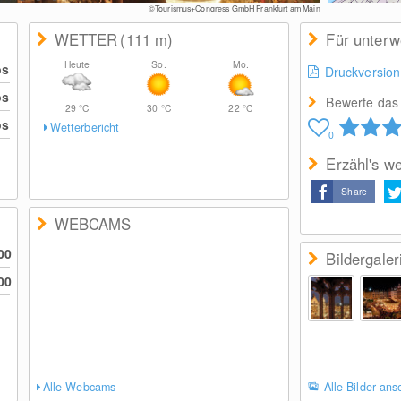
©Tourismus+Congress GmbH Frankfurt am Main
WETTER
(111
m
)
Für unter
Heute
So.
Mo.
os
Druckversion
os
Bewerte das 
29
°C
30
°C
22
°C
os
Wetterbericht
0
Erzähl's we
Share
WEBCAMS
00
Bildergaler
00
Alle Webcams
Alle Bilder an