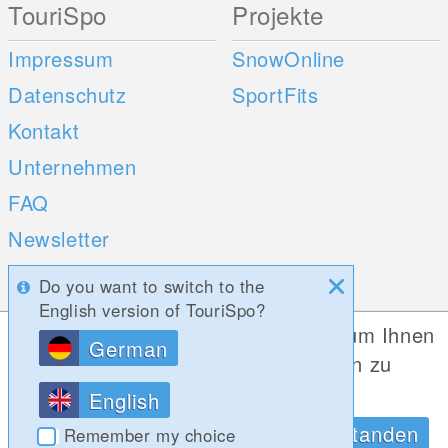
TouriSpo
Projekte
Impressum
SnowOnline
Datenschutz
SportFits
Kontakt
Unternehmen
FAQ
Newsletter
Umfragen
Do you want to switch to the
English version of TouriSpo?
Mobile Apps
Social Web
Diese Website verwendet Cookies, um Ihnen
German
die bestmögliche Funktionalität bieten zu
iOS
können.
English
Android
Datenschutzrichtlinien
OK, Verstanden
Remember my choice