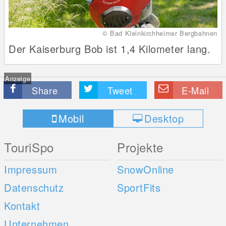
© Bad Kleinkirchheimer Bergbahnen
Der Kaiserburg Bob ist 1,4 Kilometer lang.
Anzeige
Share
Tweet
E-Mail
Mobil
Desktop
TouriSpo
Projekte
Impressum
SnowOnline
Datenschutz
SportFits
Kontakt
Unternehmen