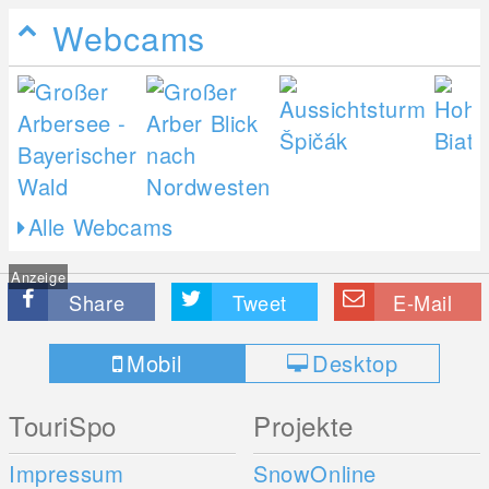
Webcams
Alle Webcams
Anzeige
Share
Tweet
E-Mail
Mobil
Desktop
TouriSpo
Projekte
Impressum
SnowOnline