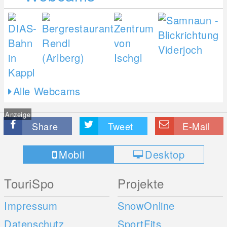
Alle Webcams
Anzeige
Share
Tweet
E-Mail
Mobil
Desktop
TouriSpo
Projekte
Impressum
SnowOnline
Datenschutz
SportFits