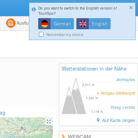
Do you want to switch to the English version of
Konfigurator
Gewinnspiele
Login
TouriSpo?
ht
Kombiniert
Ausflugsziele
Magazin
German
English
Remember my choice
Wetterstationen in der Nähe
Jöchlspitze
2,211
m
Holzgau Gföllberglift
1,320
m
Steeg, Lechtal
lag
1,118
m
Auf Karte zeigen
WEBCAM