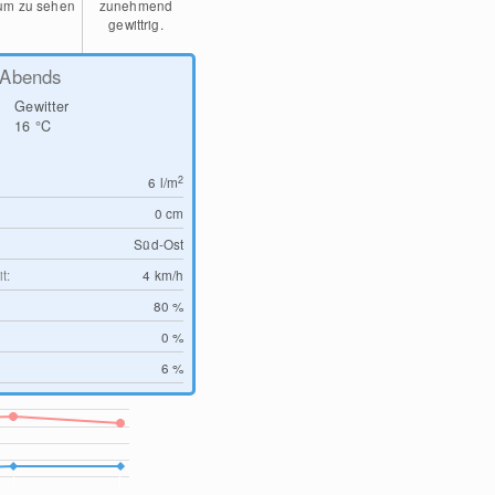
um zu sehen
zunehmend
gewittrig.
Abends
Gewitter
16
°C
2
6
l/m
0
cm
Süd-Ost
t:
4
km/h
80 %
0 %
6 %