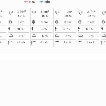
max
min
2
2
2
2
2
m
2
l/m
5
l/m
1
l/m
2
l/m
 %
50 %
45 %
30 %
25 %
m
0
cm
0
cm
0
cm
0
cm
%
70 %
55 %
85 %
60 %
%
0 %
5 %
5 %
0 %
/h
4
km/h
4
km/h
4
km/h
4
km/h