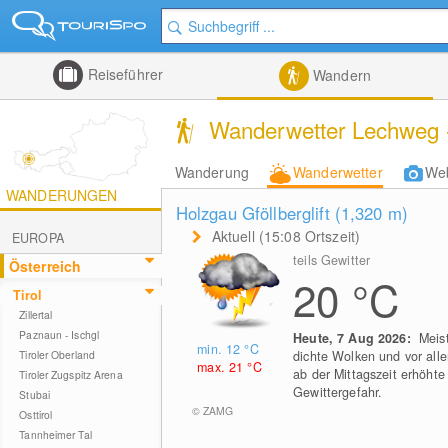
Reiseführer
Wandern
Wanderwetter Lechweg - 
Wanderung
Wanderwetter
We
WANDERUNGEN
Holzgau Gföllberglift (1,320
m
)
Aktuell (15:08 Ortszeit)
EUROPA
teils Gewitter
Österreich
20
°C
Tirol
Zillertal
Paznaun - Ischgl
Heute, 7 Aug 2026:
Meis
min. 12
°C
Tiroler Oberland
dichte Wolken und vor all
max. 21
°C
ab der Mittagszeit erhöhte
Tiroler Zugspitz Arena
Gewittergefahr.
Stubai
© ZAMG
Osttirol
Tannheimer Tal