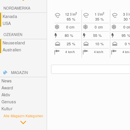
NORDAMERIKA
2
2
12
l/m
1
l/m
3
l/
Kanada
65 %
35 %
30
USA
0
cm
0
cm
0
c
OZEANIEN
80 %
55 %
95 
Neuseeland
25 %
10 %
0 
Australien
4
km/h
4
km/h
4
km
MAGAZIN
News
Award
Aktiv
Genuss
Kultur
Alle Magazin Kategorien