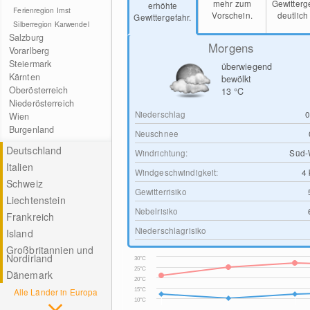
mehr zum
Gewitterg
erhöhte
Ferienregion Imst
Vorschein.
deutlich
Gewittergefahr.
Silberregion Karwendel
Salzburg
Morgens
Vorarlberg
Steiermark
überwiegend
Kärnten
bewölkt
Oberösterreich
13
°C
Niederösterreich
Niederschlag
Wien
Burgenland
Neuschnee
Deutschland
Windrichtung:
Süd-
Italien
Windgeschwindigkeit:
4
Schweiz
Gewitterrisiko
Liechtenstein
Nebelrisiko
Frankreich
Niederschlagrisiko
Island
Großbritannien und
Nordirland
30°C
25°C
Dänemark
20°C
Alle Länder in Europa
15°C
10°C