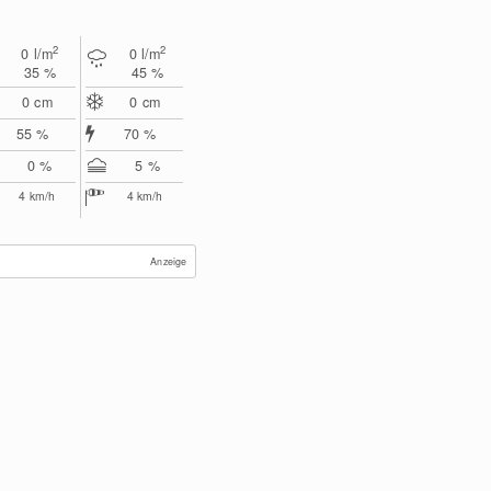
2
2
0
l/m
0
l/m
35 %
45 %
0
cm
0
cm
55 %
70 %
0 %
5 %
4
km/h
4
km/h
Anzeige