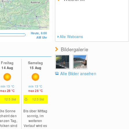
Heute, 6:00
Alle Webcams
AM Uhr
Bildergalerie
Freitag
Samstag
14 Aug
15 Aug
Alle Bilder ansehen
min
13
°C
min
13
°C
max
28
°C
max
26
°C
12.5 Std
12.5 Std
Die Sonne
Bis über Mittag
cheint den
sonnig, im
anzen Tag,
weiteren
olken sind
Verlauf wird es