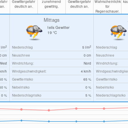
efahr
Gewittergefahr
zunehmend
Gewittergefahr
Wahrscheinlichkeit
ka
 an.
deutlich an.
gewittrig.
deutlich an.
für
Regenschauer.
Mittags
teils Gewitter
19
°C
2
2
0
l/m
Niederschlag
5
l/m
Niederschlag
0
cm
Neuschnee
0
cm
Neuschnee
West
Windrichtung:
Nord
Windrichtung:
km/h
Windgeschwindigkeit:
4
km/h
Windgeschwindigkei
50 %
Gewitterrisiko
65 %
Gewitterrisiko
60 %
Nebelrisiko
0 %
Nebelrisiko
0 %
Niederschlagrisiko
5 %
Niederschlagrisiko