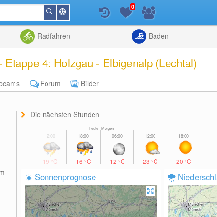
0
In
Suchen
der
Nähe
Listenansicht
Kartenansic
Radfahren
Baden
Etappe 4: Holzgau - Elbigenalp (Lechtal)
bcams
Forum
Bilder
Die nächsten Stunden
Heute Morgen
19
°C
16
°C
12
°C
23
°C
20
°C
t
em
Sonnenprognose
Niedersch