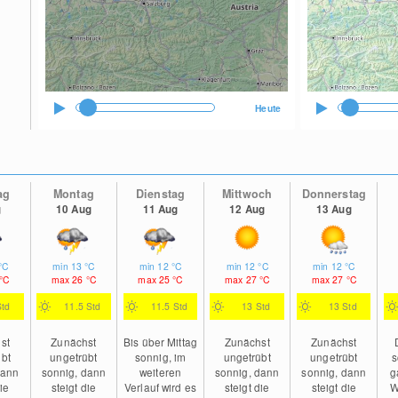
Heute
ag
Montag
Dienstag
Mittwoch
Donnerstag
g
10 Aug
11 Aug
12 Aug
13 Aug
°C
min
13
°C
min
12
°C
min
12
°C
min
12
°C
°C
max
26
°C
max
25
°C
max
27
°C
max
27
°C
Std
11.5 Std
11.5 Std
13 Std
13 Std
st
Zunächst
Bis über Mittag
Zunächst
Zunächst
übt
ungetrübt
sonnig, im
ungetrübt
ungetrübt
s
dann
sonnig, dann
weiteren
sonnig, dann
sonnig, dann
g
die
steigt die
Verlauf wird es
steigt die
steigt die
W