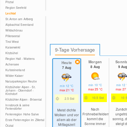
Pitztal
Region Seefeld
Lechtal
St.Anton am Arlberg
Alpbachtal Seenland
Wildschönau
Pillerseetal
Tirol West
Kaiserwinkl
9-Tage Vorhersage
Kitzbühel
Region Hall - Wattens
Morgen
Sonnt
Heute
Achensee
8 Aug
9 Au
7 Aug
Kufsteinerland
Wilder Kaiser
Naturparkregion Reutte
min
10
°C
min
12
min
12
°C
Kitzbüheler Alpen - St.
max
25
°C
max
27
max
21
°C
Johann - Oberndorf -
Kirchdorf
10.5 Std
10 
2.5 Std
Kitzbühler Alpen - Brixental
Innsbruck & seine
Feriendörfer
Nach
Zunäch
Meist dichte
Frühnebelfeldern
ungetr
Ferienregion Hohe Salve
Wolken und vor
kommt die
sonnig, 
allem ab der
Erste Ferienregion im Zillertal
Sonne immer
steigt 
Mittagszeit
Ötztal