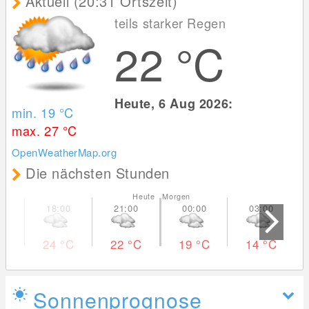
Aktuell (20:31 Ortszeit)
teils starker Regen
22
°C
Heute, 6 Aug 2026:
min. 19
°C
max. 27
°C
OpenWeatherMap.org
Die nächsten Stunden
Heute Morgen
24
°C
22
°C
19
°C
14
°C
Sonnenprognose